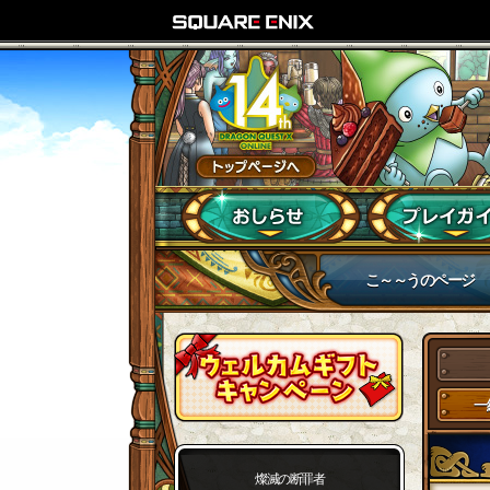
こ～～うのページ
一
燦滅の断罪者