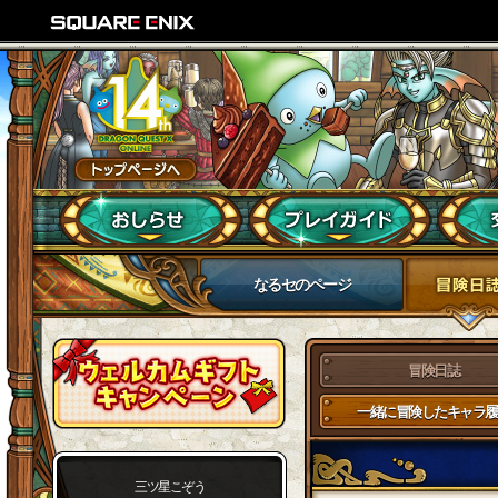
なるセのページ
冒険日誌
一緒に冒険したキャラ履
三ツ星こぞう