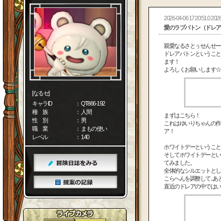
2026-04-06 17:20:51.0 2026
愛のラブバトン（ドレア
親愛なるさとぅせんせー
ドレアバトンということ
ます！
よろしくお願いします☆
[なるセ]
キャラID
： QT866-192
種 族
： 人間
まずはこちら！
性 別
： 男
これはゆいりちゃんの作
職 業
： まもの使い
ア！
レベル
： 140
ホワイトデーということ
そしてホワイトデーとい
てみました。
全体的なシルエットとし
こらへんを調整して...あ
直近のドレアの中ではい