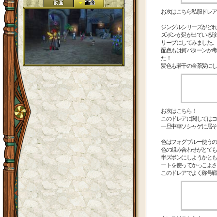
お次はこちら私服ドレア
ジングルシリーズがどれ
ズボンが足が出ている珍
リーブにしてみました。
配色もは何パターンか考
た！
髪色も若干の金茶髪にし
お次はこちら！
このドレアに関してはコ
一旦中華ソシャゲに居そ
色はフォグブルー使うの
色の組み合わせがとても
半ズボンにしようかとも
ートを使ってかっこよさ
このドレアでよく称号戦