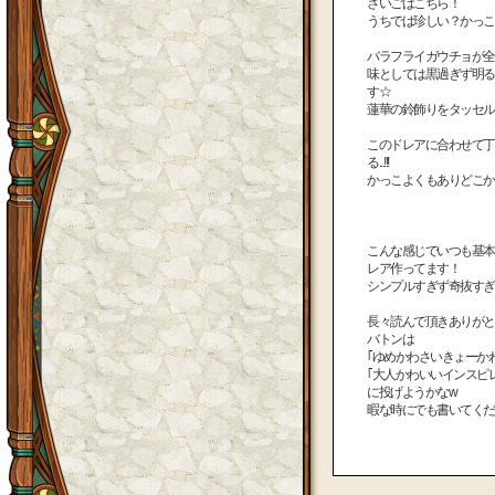
さいごはこちら！
うちでは珍しい？かっこ
バラフライガウチョが全
味としては黒過ぎず明る
す☆
蓮華の鈴飾りをタッセル
このドレアに合わせて丁
る...!!!
かっこよくもありどこか大
こんな感じでいつも基本
レア作ってます！
シンプルすぎず奇抜すぎ
長々読んで頂きありがとうご
バトンは
｢ゆめかわさいきょーか
｢大人かわいいインスピ
に投げようかなw
暇な時にでも書いてくだ