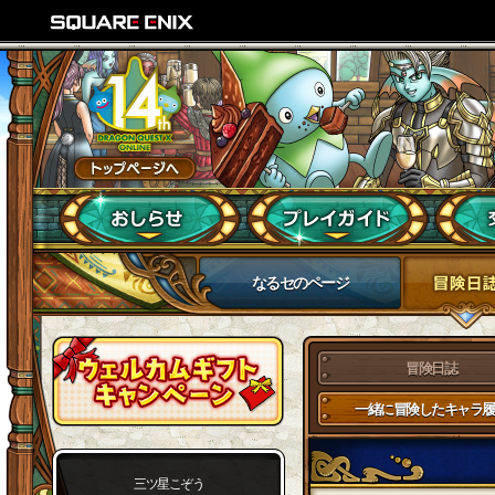
なるセのページ
冒険日誌
一緒に冒険したキャラ履
三ツ星こぞう