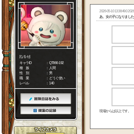
2026-05-10 13:38:49.0 2026
あ、女の子になりました
[なるセ]
キャラID
： QT866-192
種 族
： 人間
性 別
： 男
職 業
： どうぐ使い
レベル
： 140
現場からは以上です。