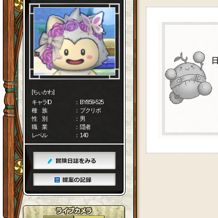
[ちぃかわ]
キャラID
： BY859-525
種 族
： プクリポ
性 別
： 男
職 業
： 隠者
レベル
： 140