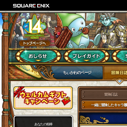
ちぃかわのページ
冒険日誌
一緒に冒険したキャラ履
あなたの相棒