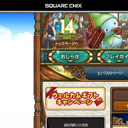
ヒバリのページ
一
蒼鎧両断の大英傑