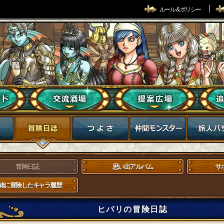
ルール & ポリシー
冒険日誌
思い出アルバム
サ
緒に冒険したキャラ履歴
ヒバリの冒険日誌