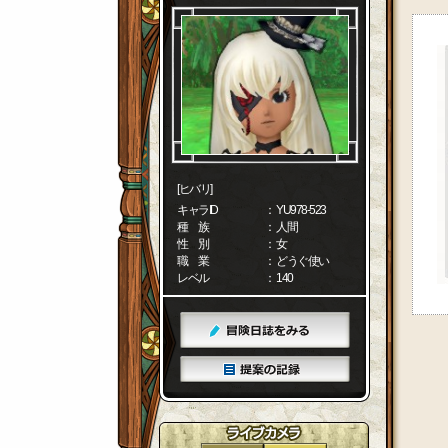
[ヒバリ]
キャラID
： YU978-523
種 族
： 人間
性 別
： 女
職 業
： どうぐ使い
レベル
： 140