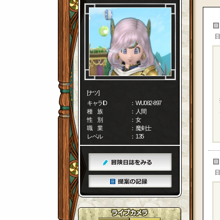
日
[ナツ]
キャラID
： WU082-897
種 族
： 人間
性 別
： 女
職 業
： 魔剣士
レベル
： 135
日