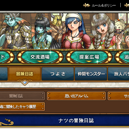
ルール & ポリシー
冒険日誌
思い出アルバム
サ
緒に冒険したキャラ履歴
ナツの冒険日誌