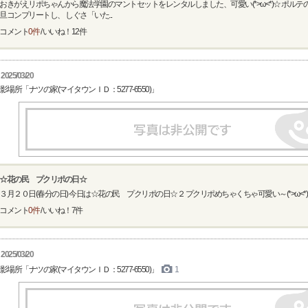
おきがえリポちゃんから魔法学園のマントセットをレンタルしました、可愛い(*>ω<*)☆ ポル
旦コンプリートし、 しぐさ「いた...
コメント
0件
/ いいね！
12
件
2025/03/20
影場所「ナツの家(マイタウンＩＤ：5277-6550)」
☆花の民 プクリポの日☆
３月２０日(春分の日) 今日は☆花の民 プクリポの日☆２ プクリポめちゃくちゃ可愛い～(*>ω<*)
コメント
0件
/ いいね！
7
件
2025/03/20
影場所「ナツの家(マイタウンＩＤ：5277-6550)」
1