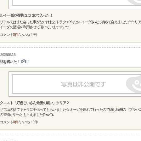
ルイーダの酒場にはじめて入った！
リアルではまだ会った事がないけれどドラクエXではルイーダさんに初めて会えました☆☆ リ
イーダの酒場を利用させて頂いています☆いつ...
コメント
0件
/ いいね！
4
件
2025/05/15
誌を書いた！
2
クエスト「好色じいさん最後の願い」クリア２
サブ垢の捨てキャラに手伝ってもらいました☆ オーガを連れて行ったので隠し報酬の「ブラバ
の置物がやっともらえました(*>ω<*)...
コメント
0件
/ いいね！
1
件