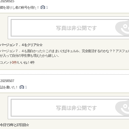
2025/05/15
郷を巡りし者の称号を得た！
1
バージョン７．４をクリア☆☆
バージョン７．４も面白かった☆ このままいけばキュルル、完全復活するのかな？？ アスフェ
が入って自分の学生寮も増えたから嬉しい...
コメント
0件
/ いいね！
4
件
2025/05/07
誌を書いた！
1
今日で2年と27日目☆