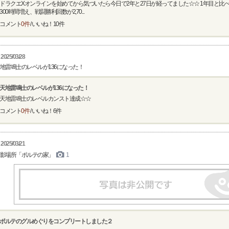
ドラクエXオンラインを始めてから気づいたら今日で2年と27日が経ってました☆☆ 1年目と比
300時間増え、戦闘勝利回数が2,70...
コメント
0件
/ いいね！
10
件
2025/03/28
地雷鳴士のレベルが136になった！
天地雷鳴士のレベルが136になった！
天地雷鳴士のレベルカンスト達成☆☆
コメント
0件
/ いいね！
6
件
2025/03/21
影場所「ポルテの家」
1
ポルテのグルめぐりをコンプリートしました２