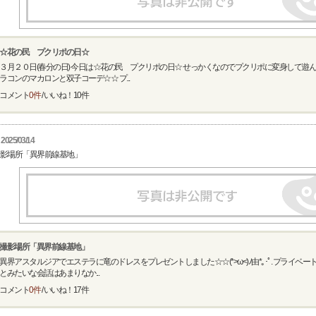
☆花の民 プクリポの日☆
３月２０日(春分の日) 今日は☆花の民 プクリポの日☆ せっかくなのでプクリポに変身して遊
ラコンのマカロンと双子コーデ☆☆ プ...
コメント
0件
/ いいね！
10
件
2025/03/14
影場所「異界前線基地」
撮影場所「異界前線基地」
異界アスタルジアでエステラに竜のドレスをプレゼントしました☆☆(*>ω<)ﾉ由*｡･ﾟ. プライベ
とみたいな会話はあまりなか...
コメント
0件
/ いいね！
17
件