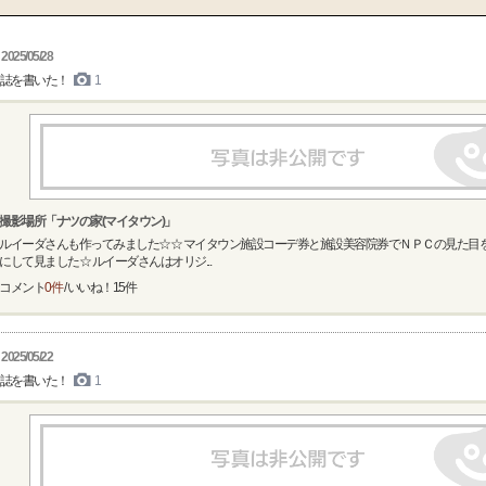
2025/05/28
誌を書いた！
1
撮影場所「ナツの家(マイタウン)」
ルイーダさんも作ってみました☆☆ マイタウン施設コーデ券と施設美容院券でＮＰＣの見た目
にして見ました☆ ルイーダさんはオリジ...
コメント
0件
/ いいね！
15
件
2025/05/22
誌を書いた！
1