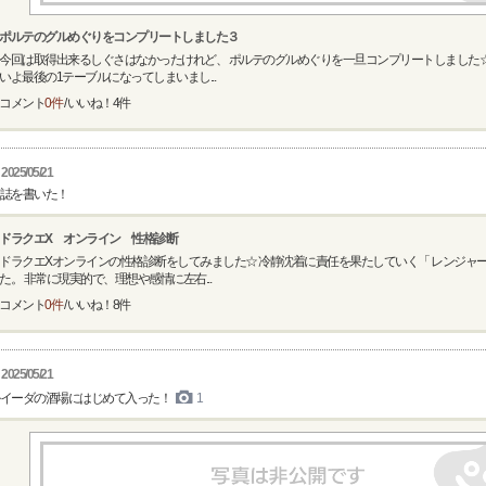
ポルテのグルめぐりをコンプリートしました３
今回は取得出来るしぐさはなかったけれど、 ポルテのグルめぐりを一旦コンプリートしました☆
いよ最後の1テーブルになってしまいまし...
コメント
0件
/ いいね！
4
件
2025/05/21
誌を書いた！
ドラクエX オンライン 性格診断
ドラクエXオンラインの性格診断をしてみました☆ 冷静沈着に責任を果たしていく「 レンジャー
た。 非常に現実的で、理想や感情に左右...
コメント
0件
/ いいね！
8
件
2025/05/21
イーダの酒場にはじめて入った！
1