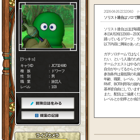
2026-04-26 22:32:04.0
テ
ソリスト連合はソロで勝
ソリスト連合はほぼ毎
本日4月26日23:00～
踊っているドワーフ、
以下内容に興味があっ
ガチソロチームではなく
[ラッキョ]
たい、という人達のた
チームクエストはやるの
キャラID
： JC732-680
自分がやってるからと
種 族
： ドワーフ
参加条件は最低限の礼
性 別
： 男
年齢、職業、レベル、
職 業
： 旅芸人
RMT、BOT利用等の
レベル
： 103
基本皆自由にしていま
また、配信はご遠慮くだ
レベルとか効率とか余計