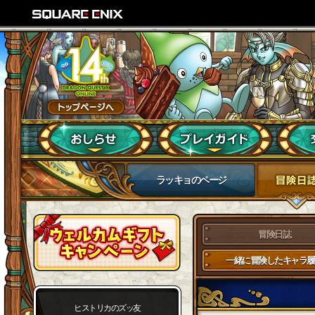
ラッキョのページ
冒険日誌
一緒に冒険したキャラ履
ヒストリカのズッ友