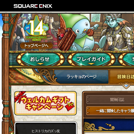
ラッキョのページ
冒険日誌
一緒に冒険したキャラ履
ヒストリカのズッ友