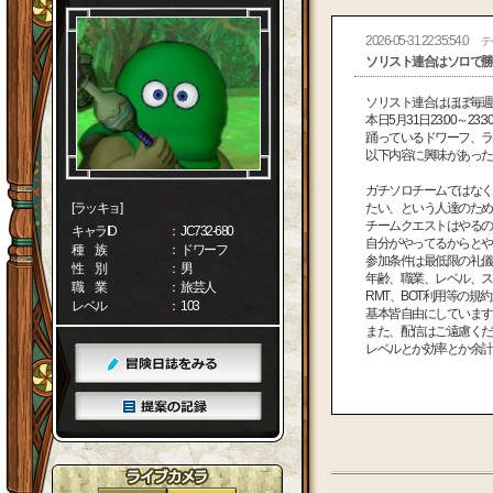
2026-05-31 22:35:54.0
テ
ソリスト連合はソロで勝
ソリスト連合はほぼ毎
本日5月31日23:00～
踊っているドワーフ、
以下内容に興味があっ
ガチソロチームではなく
[ラッキョ]
たい、という人達のた
チームクエストはやるの
キャラID
： JC732-680
自分がやってるからと
種 族
： ドワーフ
参加条件は最低限の礼
性 別
： 男
年齢、職業、レベル、
職 業
： 旅芸人
RMT、BOT利用等の
レベル
： 103
基本皆自由にしていま
また、配信はご遠慮くだ
レベルとか効率とか余計