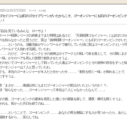
2025-11-03 17:57:02.0
テーマ：その他
ゴセイジャーには幻のゴセイグリーンがいたからこそ、ゴーオンジャーにも幻のゴーオンピンク
い！
日誌を見ているみんな、ローサよ！
スーパー戦隊シリーズの終幕までまだ時間はあるけど、『天装戦隊ゴセイジャー』には幻のゴセ
のを知らなかったと思うけど、実は『炎神戦隊ゴーオンジャー』にも幻のゴーオンピンクがいた
………というのも、須藤兄妹がマシンワールドで修行していた頃に実はゴーオンピンクという可
ンワールドで人知れず活躍していたわ。
………だけど、ゴーオンピンクとその炎神はガイアークとの戦いで命を落として、その隙にまさ
一味』がそのペアを死んだ状態で創失させたそうよ。
そのせいでゴーオンジャーとして戦っていた人達はゴーオンピンクとその炎神の存在をずっと知
ゴーオンジャーは７人と思っていたわ。
でも、本当のゴーオンジャーが８人だと分かった今………『創失を招く一味』が倒れることで、
だすそうよ。
赤「まさか………俺達以外にもまだゴーオンジャーの戦士がいたというのか！？」
緑「知らなかった……ゴーオンジャーって本当は７人じゃなかったなんて……」
その後、ゴーオンピンクの遺体を発見した後にその家族を探して、通夜・葬式を開くそうよ。
それも、長かった月日を経てのね……
………ということで、ゴーオンピンク………あなたの死を無駄にする人が見つかったら、あたし
成敗するから……安心してね。