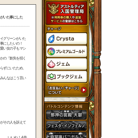
がいた事にした
イグリーンがいた
事にしたいの！
愛い女の子もマシ
かの『創失を招く
らずにいたため、
みんなはこう言い
がその人を訴えて
いいね！
4
件