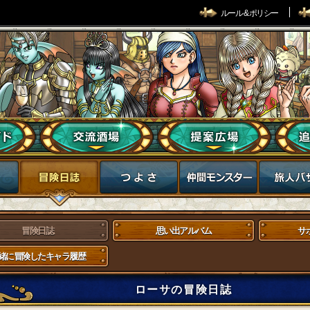
ルール & ポリシー
冒険日誌
思い出アルバム
サ
緒に冒険したキャラ履歴
ローサの冒険日誌