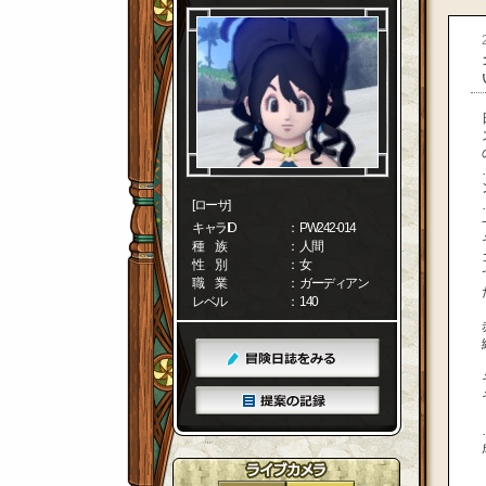
[ローサ]
キャラID
： PW242-014
種 族
： 人間
性 別
： 女
職 業
： ガーディアン
レベル
： 140