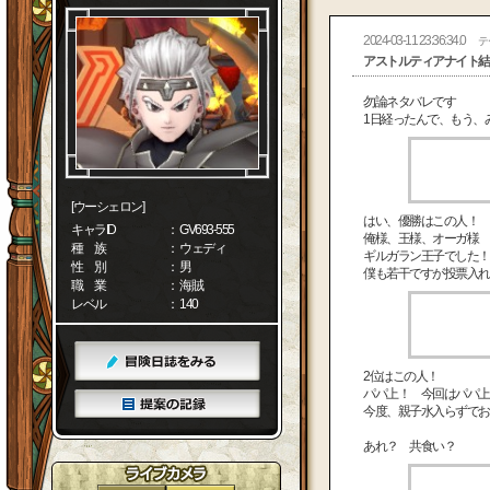
2024-03-11 23:36:34.0
テ
アストルティアナイト結
勿論ネタバレです
1日経ったんで、もう、
[ウーシェロン]
はい、優勝はこの人！
キャラID
： GV693-555
俺様、王様、オーガ様
種 族
： ウェディ
ギルガラン王子でした！
性 別
： 男
僕も若干ですが投票入れて
職 業
： 海賊
レベル
： 140
2位はこの人！
パパ上！ 今回はパパ上
今度、親子水入らずでお
あれ？ 共食い？