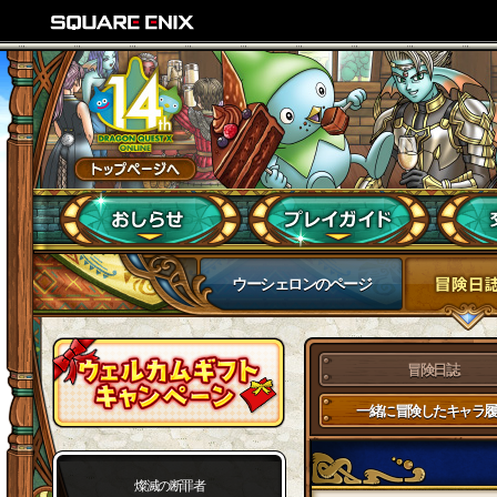
ウーシェロンのページ
冒険日誌
一緒に冒険したキャラ履
燦滅の断罪者