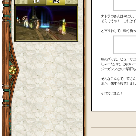
ナドラガさんはやはり、
そらそうや！ これはイ
と言うわけで、軽く祈って
魚のズッ友、ヒューザは
しゃーないね 次のバー
ジーガンフとの一騎打ち
そんなこんなで、皆さん
また、来年も投票しまし
それではまた！