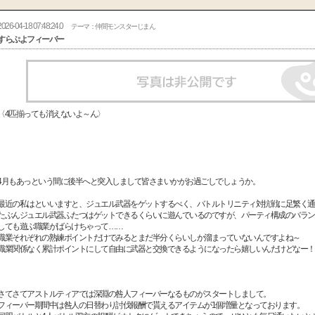
2026-04-18 07:48:24.0
テーマ：仲間モンスターじまん
すらぷよフィーバー
〈4匹揃っても消えないよ～ん〉
4月もあっという間に後半へと突入しまして皆さまいかがお過ごしでしょうか。
最近の私はといいますと、ジュエル武器をゲットするべく、バトルトリニティ対抗戦に足繁く通
たぶんジュエル武器ふたつはゲットできるくらいに遊んでいるのですが、パーティ構成のバラン
しても遊ぶ職業がばらけちゃって……
職業それぞれの熟練ポイントだけでみるとまだ半分くらいしか溜まっていないんですよね～
職業関係なく累計ポイントにして自由に武器と交換できるようになったら嬉しいんだけどなー！
さてさてアストルティアでは深淵の咎人フィーバーなるものがスタートしまして。
フィーバー期間中は咎人の日替わり討伐報酬で貰えるアイテムが1個増量となっております。