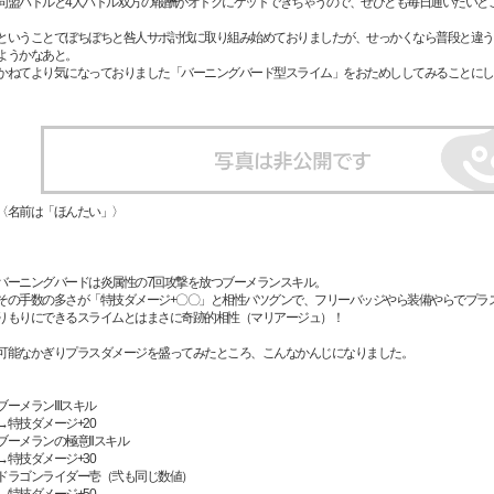
同盟バトルと4人バトル双方の報酬がオトクにゲットできちゃうので、ぜひとも毎日通いたいと
ということでぼちぼちと咎人サポ討伐に取り組み始めておりましたが、せっかくなら普段と違う
ようかなあと。
かねてより気になっておりました「バーニングバード型スライム」をおためししてみることにし
〈名前は「ほんたい」〉
バーニングバードは炎属性の7回攻撃を放つブーメランスキル。
その手数の多さが「特技ダメージ+〇〇」と相性バツグンで、フリーバッジやら装備やらでプラ
りもりにできるスライムとはまさに奇跡的相性（マリアージュ）！
可能なかぎりプラスダメージを盛ってみたところ、こんなかんじになりました。
ブーメランⅢスキル
→特技ダメージ+20
ブーメランの極意Ⅱスキル
→特技ダメージ+30
ドラゴンライダー壱（弐も同じ数値）
→特技ダメージ+50