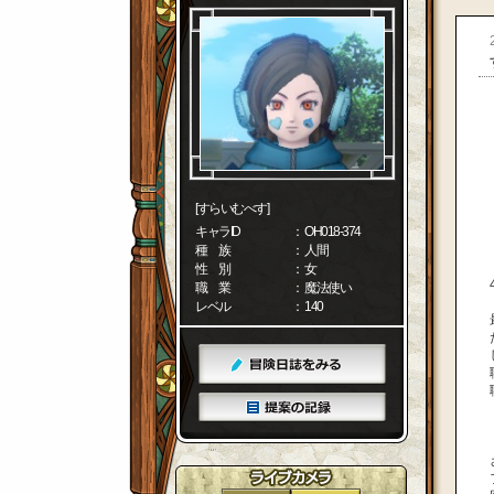
[すらいむべす]
キャラID
： OH018-374
種 族
： 人間
性 別
： 女
職 業
： 魔法使い
レベル
： 140