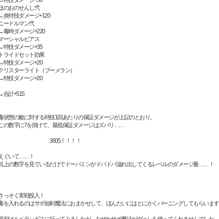
ほのおのせんし弐
→炎特技ダメージ+120
ニードルマン弐
→毒時ダメージ+220
マーシャルピアス
→特技ダメージ+35
トライドセット効果
→特技ダメージ+20
クリスターライト（ブーメラン）
→特技ダメージ+20
→合計+515
毒状態の敵に対する特技1回あたりの保証ダメージが上記のとおり。
この数字に7を掛けて、最低保証ダメージはズバリ……
3605！！！！
えぐいて……！
机上の数字を見ているだけでドーパミンがドパドパ溢れ出してくるレベルのダメージ量……！
さっそく実戦投入！
毒を入れるのはサポ短剣魔法におまかせして、ほんたいにはとにかくバーニングしてもらいます
最初はルベランギスに行ってみましたが、なぜかサポ魔法がヴェレを使ってくれませんでした。