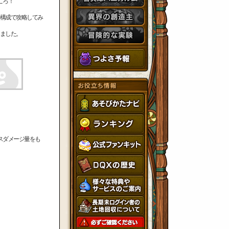
ころ！
構成で攻略してみ
ました。
スダメージ量をも