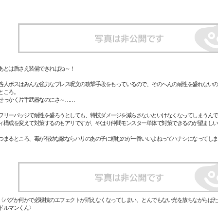
あとは盾さえ装備できればね～！
咎人ボスはみんな強力なブレス呪文の攻撃手段をもっているので、そのへんの耐性を盛れないの
ところ。
せっかく片手武器なのにさ～……
フリーバッジで耐性を盛ろうとしても、特技ダメージを減らさないといけなくなってしまうんで
ィ構成を変えて対策するのもアリですが、やはり仲間モンスター単体で対策できるのが望ましい
つまるところ、毒が有効な敵ならハリのあの子に頼むのが一番いいよねってハナシになってしま
〈バグか何かで必殺技のエフェクトが消えなくなってしまい、とんでもない光を放ちながらばた
ドルマンくん〉