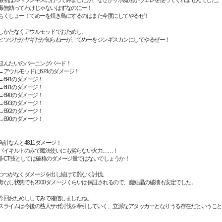
毒無効ってわけじゃないはずなのにー！
ちくしょー！てめーを焼き鳥にするのはまた今度にしてやるぜ！
しかたなくアウルモッドでおためし。
ヒツジだかヤギだか知らねーが、てめーをジンギスカンにしてやるぜー！
ほんたいのバーニングバード！
→アウルモッドに674のダメージ！
→691のダメージ！
→681のダメージ！
→690のダメージ！
→693のダメージ！
→692のダメージ！
→690のダメージ！
合計なんと4811ダメージ！
バイキルトのみで魔法使いにも劣らない火力……！
非CT技としては破格のダメージ量ではないでしょうか！
つつがなくダメージを出し続けて難なく討伐。
毒なし状態でも2000ダメージくらいは保証されるので、魔結晶の破壊も安定でした。
今回おためししてみて確信しましたね。
スライムは今後の咎人サポ討伐を牽引していく、立派なアタッカーとなりうる存在だということ