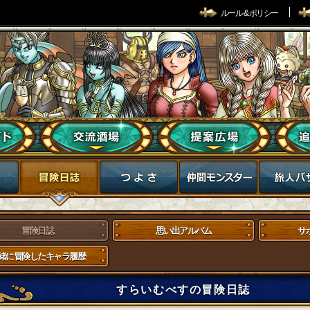
ルール & ポリシー
冒険日誌
思い出アルバム
サ
緒に冒険したキャラ履歴
すらいむべすの冒険日誌