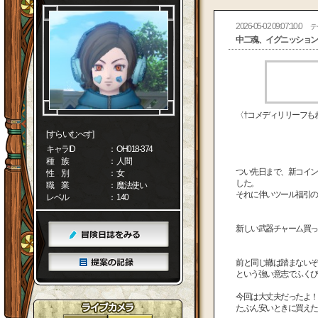
2026-05-02 09:07:10.0
テ
中二魂、イグニッション
〈†コメディリリーフも
[すらいむべす]
キャラID
： OH018-374
種 族
： 人間
つい先日まで、新コイン
性 別
： 女
した。
職 業
： 魔法使い
それに伴いツール福引の
レベル
： 140
新しい武器チャーム買っ
前と同じ轍は踏まないぞ
という強い意志でふくび
今回は大丈夫だったよ！
たぶん安いときに買えた