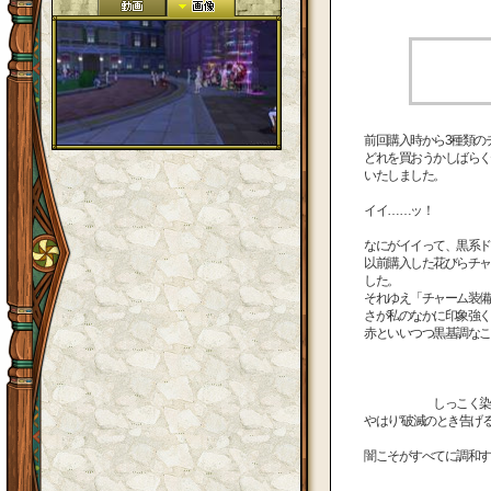
前回購入時から3種類の
どれを買おうかしばらく
いたしました。
イイ……ッ！
なにがイイって、黒系ド
以前購入した花びらチャ
した。
それゆえ「チャーム装備
さが私のなかに印象強く
赤といいつつ黒基調なこ
しっこく染め
やはり“破滅のとき告げ
闇こそがすべてに調和す