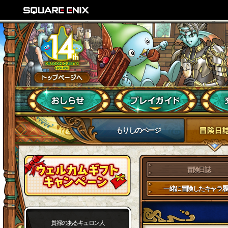
もりしのページ
冒険日誌
一緒に冒険したキャラ履
貫禄のあるキュロン人