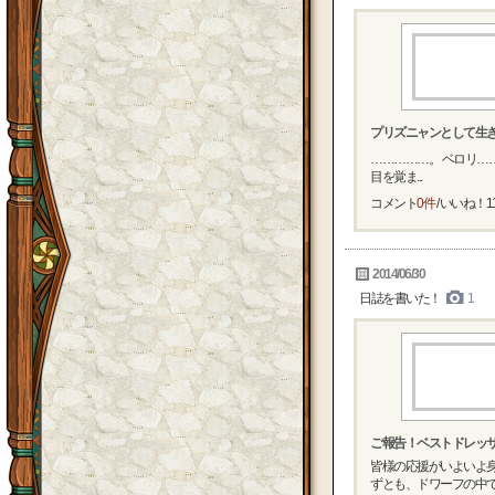
プリズニャンとして生きて
……………。 ベロリ…
目を覚ま...
コメント
0件
/ いいね！
1
2014/06/30
日誌を書いた！
1
ご報告！ベストドレッ
皆様の応援がいよいよ身
ずとも、ドワーフの中で一