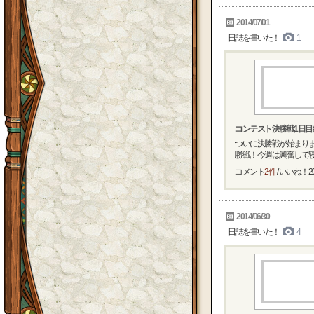
2014/07/01
日誌を書いた！
1
コンテスト決勝戦1日目
ついに決勝戦が始まりま
勝戦！今週は興奮して寝れ
コメント
2件
/ いいね！
2
2014/06/30
日誌を書いた！
4