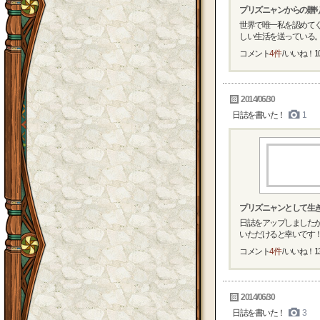
プリズニャンからの贈
世界で唯一私を認めて
しい生活を送っている。 
コメント
4件
/ いいね！
1
2014/06/30
日誌を書いた！
1
プリズニャンとして生き
日誌をアップしました
いただけると幸いです！！
コメント
4件
/ いいね！
1
2014/06/30
日誌を書いた！
3