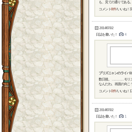
も、見ての通りである。 
コメント
8件
/ いいね！
3
2014/07/02
日誌を書いた！
4
プリズニャンのライバル
数日後。 …………モリ
なんだわ。 画面の向こうの
コメント
0件
/ いいね！
1
2014/07/02
日誌を書いた！
1