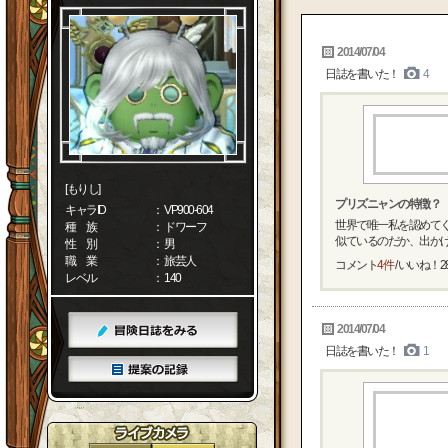
2014/07/04
日誌を書いた！
4
[もりし]
プリズニャンの特徴？
キャラID
： VP900-604
世界で唯一私を認めて
種 族
： ドワーフ
似ているのだか、出かけて
性 別
： 男
職 業
： 旅芸人
コメント
4件
/ いいね！
2
レベル
： 140
2014/07/04
日誌を書いた！
1