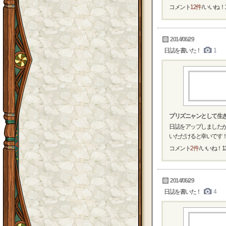
コメント
12件
/ いいね！
2014/06/29
日誌を書いた！
1
プリズニャンとして生き
日誌をアップしました
いただけると幸いです
コメント
2件
/ いいね！
1
2014/06/29
日誌を書いた！
4