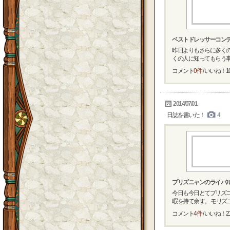
ベストドレッサーコンテ
昨日よりもさらに多く
くの人に知ってもらう事が
コメント
0件
/ いいね！
1
2014/07/01
日誌を書いた！
4
プリズニャンのライバル
今日も今日とてプリズ
暇を持て余す。 モリズニャ
コメント
4件
/ いいね！
2