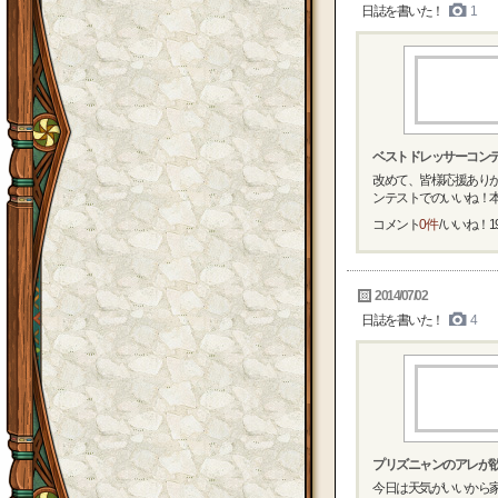
日誌を書いた！
1
ベストドレッサーコンテ
改めて、皆様応援ありが
ンテストでのいいね！本当
コメント
0件
/ いいね！
1
2014/07/02
日誌を書いた！
4
プリズニャンのアレが
今日は天気がいいから