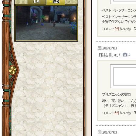
ベストドレッサーコン
ベストドレッサーコン
不安で仕方ないですがとに
コメント
2件
/ いいね！
2
2014/07/03
日誌を書いた！
4
プリズニャンの実力
暑い。実に熱い。 こん
（モリズニャン）、 彼もか
コメント
6件
/ いいね！
3
2014/07/03