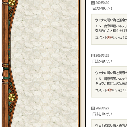
2026/04/30
日誌を書いた！
ウェナの碧い海と蒼穹
１５ 魔導戦艦バルデ
引き裂かんと構えを取るも
コメント
0件
/ いいね！
1
2026/04/29
日誌を書いた！
ウェナの碧い海と蒼穹
１５ 魔導戦艦バルデ
キョウが世間話の延長線上
コメント
0件
/ いいね！
1
2026/04/27
日誌を書いた！
ウェナの碧い海と蒼穹