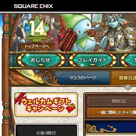
マユラのページ
冒険日誌
一緒に冒険したキャラ履
紅蓮の羅刹王