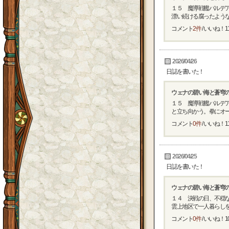
１５ 魔導戦艦バルデ
漂い続ける腐ったような臭
コメント
2件
/ いいね！
1
2026/04/26
日誌を書いた！
ウェナの碧い海と蒼穹
１５ 魔導戦艦バルデ
と立ち向かう。拳にオーラ
コメント
0件
/ いいね！
1
2026/04/25
日誌を書いた！
ウェナの碧い海と蒼穹
１４ 決戦の日、不穏
雲上地区で一人暮らしをし
コメント
0件
/ いいね！
1