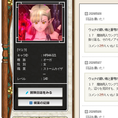
2026/05/08
日誌を書いた！
ウェナの碧い海と蒼穹
１７ 魔物商人ウング
振り返る。そのモノアイは
コメント
2件
/ いいね！
1
[マユラ]
キャラID
： HF944-321
種 族
： オーガ
2026/05/07
性 別
： 女
日誌を書いた！
職 業
： ストームカイザ
ー
レベル
： 140
ウェナの碧い海と蒼穹
１７ 魔物商人ウング
た。辺りを見回すも、ダー
コメント
2件
/ いいね！
1
2026/05/06
日誌を書いた！