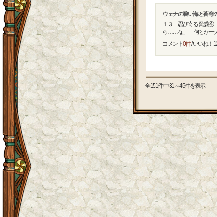
ウェナの碧い海と蒼穹
１３ 忍び寄る脅威④
ら……な」 何とか一人で
コメント
0件
/ いいね！
1
全151件中 31～45件を表示