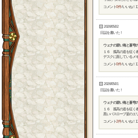
コメント
0件
/ いいね！
1
2026/05/02
日誌を書いた！
ウェナの碧い海と蒼穹
１６ 孤高の道を征く
デスクに面しているメギウ
コメント
0件
/ いいね！
1
2026/05/01
日誌を書いた！
ウェナの碧い海と蒼穹
１６ 孤高の道を征く
黒いバスローブ姿のエリミ
コメント
2件
/ いいね！
1