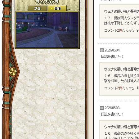
ウェナの碧い海と蒼穹
１７ 魔物商人ウング
は彼が下野してからずっと
コメント
2件
/ いいね！
9
2026/05/04
日誌を書いた！
ウェナの碧い海と蒼穹
１６ 孤高の道を征く
撃を回避したのは達人の意
コメント
2件
/ いいね！
1
2026/05/03
日誌を書いた！
ウェナの碧い海と蒼穹
１６ 孤高の道を征く者
り上げられたことを理解す