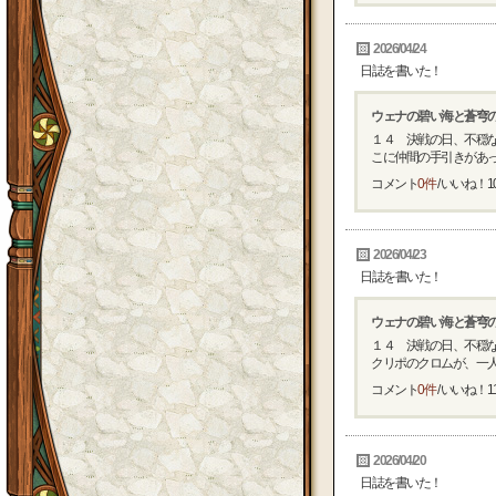
2026/04/24
日誌を書いた！
ウェナの碧い海と蒼穹
１４ 決戦の日、不穏
こに仲間の手引きがあった
コメント
0件
/ いいね！
1
2026/04/23
日誌を書いた！
ウェナの碧い海と蒼穹
１４ 決戦の日、不穏
クリポのクロムが、一人寂
コメント
0件
/ いいね！
1
2026/04/20
日誌を書いた！