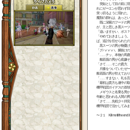
突如として目の前に現
れにゼーエンが思わず目
突っ切るように現れた、
魔獣の群れは、あっとい
既に深紫のフードの男
が、主と思しき黒スーツ
「追いますかい、ボス？
「やめておきましょう。
ば、追討を任せられたの
黒スーツの男が物憂げ
「グハハハハ、腑抜けの
「……チッ、本物の馬鹿
般若面の男が心底嫌そ
「さて……そこの貴方、
片膝をついていたゼー
般若面の男が控えており
「……すまない、礼を言
「最初は貴方も連中の取
機甲戦団ガイデスの首領
メギウスと名乗る男か
年齢と思われる人間の男
「さて……先程少々拝見
機甲戦団で活かしてみま
〜２１ Kill me till the 