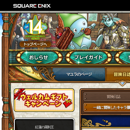
マユラのページ
冒険日誌
一緒に冒険したキャラ履
紅蓮の羅刹王