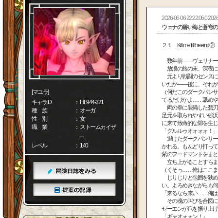
2026-06-06 22:22:06.0 2026
ウェナの碧い海と蒼穹の
２１ Kill me till the end②
数年前――ヴェリナー
放浪の旅の末、深夜に
元より戦闘のセンスに
いたが――後に、それが
[マユラ]
（何だこのダークパンサ
てるだけかよ……舐めや
キャラID
： HF944-321
両の拳に装備した碧刃
種 族
： オーガ
足元を取られやすい砂浜
性 別
： 女
に来て致命的な隙を生じ
職 業
： ストームカイザ
「グルルゥオォォォ！」
ー
退けたダークパンサー
レベル
： 140
かれる。もんどり打って
紫のフードマントをまと
立ち上がることすらま
（くそっ……俺はここま
じりじりと包囲を狭め
い。よろめきながらも何
「来るなら来い……俺は
その魂の叫びを合図に
ゼーエンが爪を振り上げ
「ギャオォォン！」