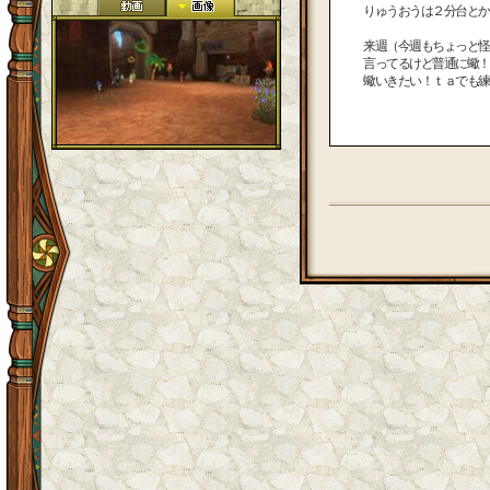
りゅうおうは２分台とか
来週（今週もちょっと怪
言ってるけど普通に蠍！
蠍いきたい！ｔａでも練