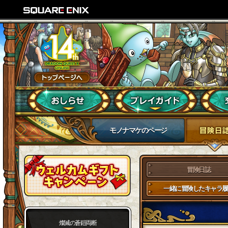
モノナマケのページ
冒険日誌
一緒に冒険したキャラ履
燦滅の蒼鎧両断