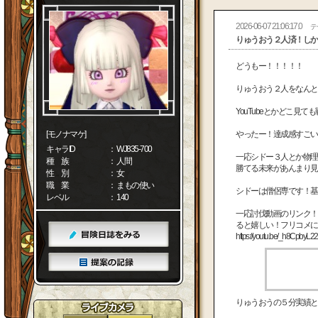
2026-06-07 21:06:17.0
テ
りゅうおう２人済！しか
どうもー！！！！！
りゅうおう２人をなんと
YouTubeとかどこ見
[モノナマケ]
やったー！達成感すごい
キャラID
： WJ835-700
一応シドー３人とか物理
種 族
： 人間
勝てる未来があんまり見
性 別
： 女
職 業
： まもの使い
シドーは僧侶専です！基
レベル
： 140
一応討伐動画のリンク！
ると嬉しい！フリコメに
https://youtu.be/_h8Cpby
りゅうおうの５分実績と