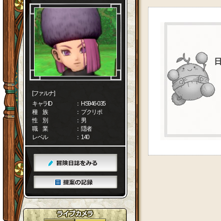
[ファルナ]
キャラID
： HS946-035
種 族
： プクリポ
性 別
： 男
職 業
： 隠者
レベル
： 140