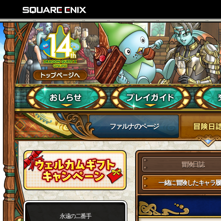
ファルナのページ
冒険日誌
一緒に冒険したキャラ履
永遠の二番手