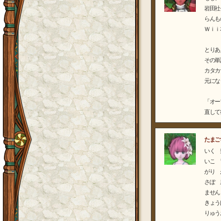
岩田社
らんも
Ｗｉｉ
とりあ
その単
カタカ
元にな
「オー
直して
たまご
いく 
いこ 
がり 
さぽ 
ません
きょう
りゅう