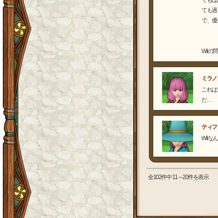
てもほ
ても過
で、優
Wiiの
ミラノ
これは
だ…
ティフ
Wii
全102件中 11～20件を表示