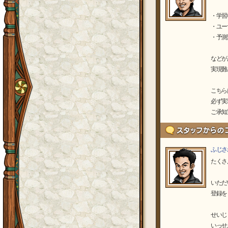
・学習
・ユー
・予測
などが
実現難
こちら
必ず実
ご承知
ふじさ
たくさ
いただ
登録を
せいじ
いっせ