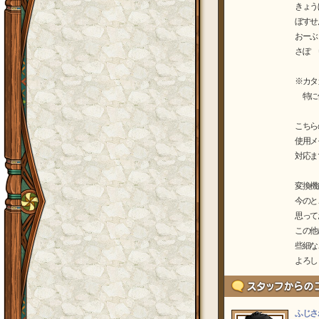
きょう
ぼすせ
おーぶ
さぽ 
※カタ
特に使
こちら
使用メ
対応ま
変換機
今のと
思って
この他
些細な
よろしく
ふじさ