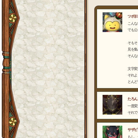
ツボ
[B
こんな
でも公
そもそ
見を集
そんな
文字変
それよ
とんど
たろん
一度変
それで
サザビ
もし、