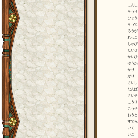
こんし
そうり
ひょう
そうて
ろうが
れっこ
しゅび
たいせ
かいひ
ゆうか
かり 
がり 
さいし
なんば
さいそ
こうり
こうせ
おうと
すてら
いく 
いこ 