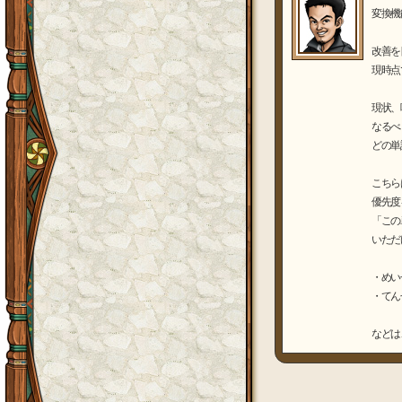
変換機
改善を
現時点
現状、
なるべ
どの単
こちら
優先度
「この
いただ
・めい
・てん
などは