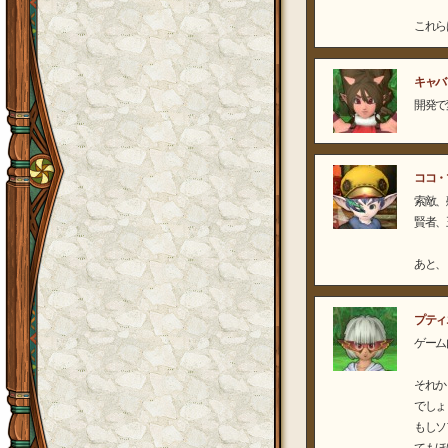
これら
キャバ
開発で
ココ・
索敵、
賢者、
あと、
プティ
ゲーム
それか
でしょ
もしソ