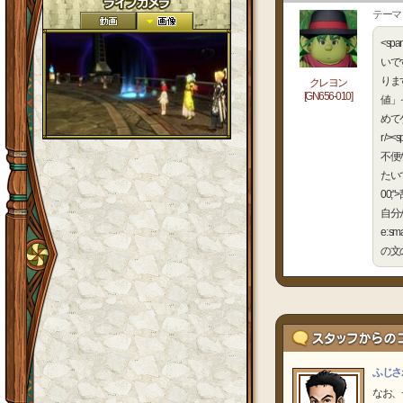
テーマ
<sp
いです
ります。
クレヨン
[GN656-010]
値」って
めて
r /
不便な
たいです。
00
自分が
e:
の文の
ふじさ
なお、