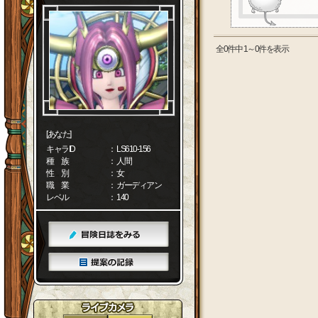
全0件中 1～0件を表示
[あなた]
キャラID
： LS610-156
種 族
： 人間
性 別
： 女
職 業
： ガーディアン
レベル
： 140