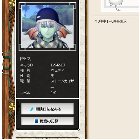
全0件中 1～0件を表示
[ラピス]
キャラID
： LV942-117
種 族
： ウェディ
性 別
： 男
職 業
： ストームカイザ
ー
レベル
： 140