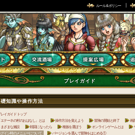
ルール & ポリシー
プレイガイド
基礎知識や操作方法
プレイガイド トップ
「エテーネの村のおはなし」とは
操作方法を覚えよう
冒険の開始と終了
画
さまざまな施設
戦闘になったら
種族を選ぼう
オンラインゲームとは
ログイン時のメニューについて
バージョンを選んで冒険をはじめる①