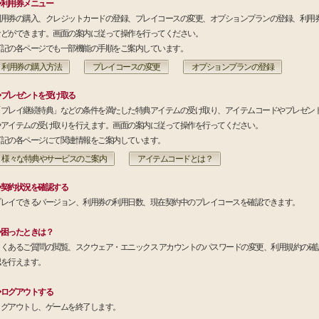
◆利用券メニュー
利用券の購入、クレジットカードの登録、プレイコースの変更、オプションプランの登録、利用
などができます。画面の案内に従って操作を行ってください。
下記の各ページでも一部機能の手順をご案内しています。
利用券の購入方法
プレイコースの変更
オプションプランの登録
◆プレゼントを受け取る
「プレイ継続特典」などの条件を満たした特典アイテムの受け取り、アイテムコードやプレゼン
やアイテムの受け取りを行えます。画面の案内に従って操作を行ってください。
下記の各ページにて関連情報をご案内しています。
様々な特典やサービスのご案内
アイテムコードとは？
◆契約状況を確認する
プレイできるバージョン、利用券の利用日数、現在契約中のプレイコースを確認できます。
◆困ったときは？
よくあるご質問の閲覧、スクウェア・エニックス アカウントのパスワードの変更、利用規約の確
認を行えます。
◆ログアウトする
ログアウトし、ゲームを終了します。