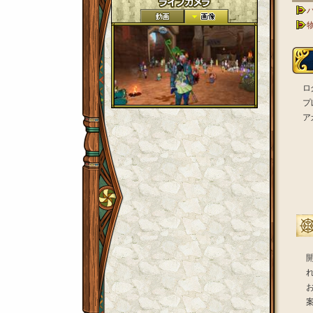
ロ
プ
ア