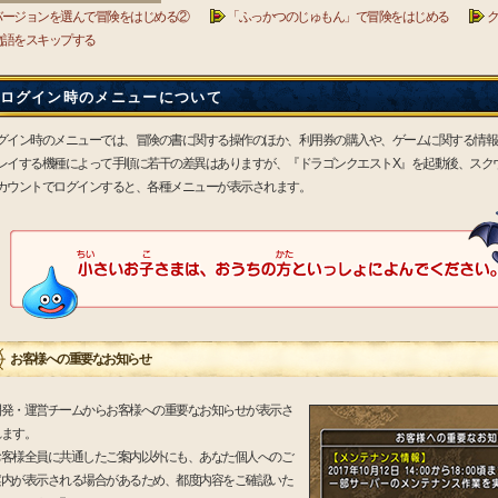
バージョンを選んで冒険をはじめる②
「ふっかつのじゅもん」で冒険をはじめる
物語をスキップする
ログイン時のメニューについて
グイン時のメニューでは、冒険の書に関する操作のほか、利用券の購入や、ゲームに関する情報
レイする機種によって手順に若干の差異はありますが、『ドラゴンクエストX』を起動後、スク
カウントでログインすると、各種メニューが表示されます。
お客様への重要なお知らせ
開発・運営チームからお客様への重要なお知らせが表示さ
れます。
お客様全員に共通したご案内以外にも、あなた個人へのご
案内が表示される場合があるため、都度内容をご確認いた