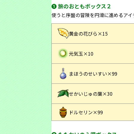
❶ 旅のおともボックス２
使うと序盤の冒険を円滑に進めるアイ
黄金の花びら×15
元気玉×10
まほうのせいすい×99
せかいじゅの葉×30
ドルセリン×99