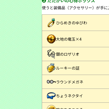
❷ たたかいの心得ボックス
使うと装備品（アクセサリー）が手に
ひらめきのゆびわ
大地の竜玉×4
銀のロザリオ
ルーキーの証
ラウンドメガネ
ちょうネクタイ