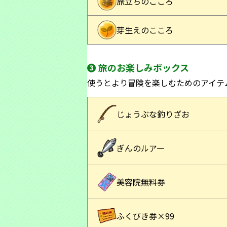
旅立ちのこころ
芽生えのこころ
❸ 旅のお楽しみボックス
使うとより冒険を楽しむためのアイテ
じょうぶな釣りざお
ぎんのルアー
美容院無料券
ふくびき券×99