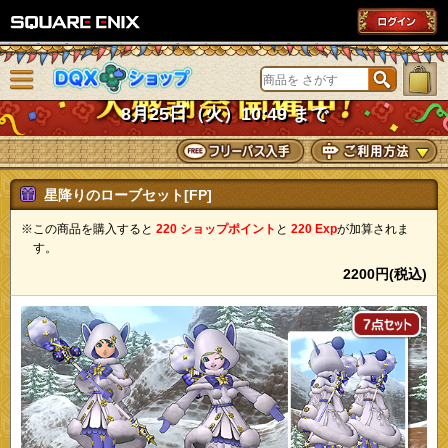
SQUARE ENIX
メニューを閉じる
DQXショップ
8月25日（火）10:49 まで
星降りのローブセット[FP]
※この商品を購入すると
220 ショップポイント
と
220 Exp
が加算されま
す。
2200円(税込)