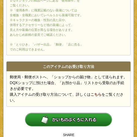
ＤＱＸショップの商品ページにある「使用条件」を
ご覧ください。
※「使用条件」に職業記載のない装備については
全種族・全職業においてレベル１から装備可能です。
※キャラクターの種族・性別の見た目や、
併用するアクセサリーなど他の装備によって、
見え方や装備の位置が異なる場合があります。
あらかじめ妖精の姿見でご確認ください。
※「とりひき」「バザー出品」「郵便」「店に売る」
でのご利用はできません。
このアイテムのお受け取り方法
郵便局・郵便ポストへ、「ショップからの届け物」として送られます。
DQXショップに預けた場合、「お預かり品」リストから受取のお手続
きが必要です。
購入アイテムの受け取り方法について、詳しくは
こちら
をご覧くださ
い。
SHARE