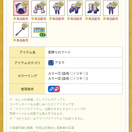
単品販売
単品販売
単品販売
単品販売
単品販売
単品販売
単品販売
アイテム名
星降りのフード
アタマ
アイテムカテゴリ
カラー① [染色 〇 / ツヤ 〇]
カラーリング
カラー② [染色 〇 / ツヤ 〇]
使用条件
※「おしゃれ装備」としてドレスアップと
コーディネートをお楽しみいただくアイテムです。
※「フリーパスアイテム」は購入するとＤＱＸショップの
専用ページから何度でも再入手できます。
※「つかうもの」はフリーパスアイテムではありません。
※装備可能な職業・性別は目覚めし冒険者の広場