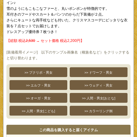
イン♪
雪のようにもこもこなファーと、丸いポンポンが特徴的です。
耳付きのフードやスカート＆パンツのからだ下装備が２点。
さらにキュートな両手杖なども付いた、クリスマスコーデにピッタリな衣
装を７点セットでお届けします。
ドレスアップ優待券７枚つき！
【総額 税込
2,530
→ セット価格 税込2,200円】
[装備着用イメージ] 以下のサンプル画像名（種族名など）をクリックする
と切り替わります。
>> プクリポ・男女
>> ドワーフ・男女
>> エルフ・男女
>> ウェディ・男女
>> オーガ・男女
>> 人間・男女[おとな]
>> 人間・男女[こども]
>> カラーリング例
この商品を購入すると届くアイテム