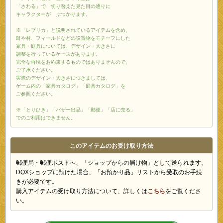
「さわる」で 切り替えた見た目の通りに
キャラクターが ぶつかります。
※「レプリカ」と説明されているアイテムを含め、
町や村、フィールドなどの設置物をモチーフにした
家具・庭具については、デザイン・大きさに
調整を行っているケースがあります。
完全な再現をお約束するものではありませんので、
ご了承ください。
実際のデザイン・大きさにつきましては、
ゲーム内の「家具カタログ」「庭具カタログ」を
ご参照ください。
※「とりひき」「バザー出品」「郵便」「店に売る」
でのご利用はできません。
このアイテムのお受け取り方法
郵便局・郵便ポストへ、「ショップからの届け物」として送られます。
DQXショップに預けた場合、「お預かり品」リストから受取のお手続
きが必要です。
購入アイテムの受け取り方法について、詳しくは
こちら
をご覧くださ
い。