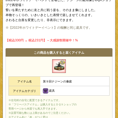
プで再登場！
誓いを果たすために友と共に戦う姿を、そのまま像にしました。
本物そっくりの、いきいきとした表情で楽しませてくれます。
さわると台座を変更したり、非表示にできます。
※【2022年ホワイトデーイベント】の報酬と同じ庭具です。
【税込330円 → 税込231円】～大感謝祭開催中！%
この商品を購入すると届くアイテム
アイテム名
第９回ナジーンの像庭
庭具
アイテムカテゴリ
※住宅村の自宅に配置できるアイテムです。
※「フリーパスアイテム」は購入するとＤＱＸショップの
専用ページから何度でも再入手できます。
※設置可能な数には上限があるのでご注意ください。
※アイテム名に「改」がつく壁は