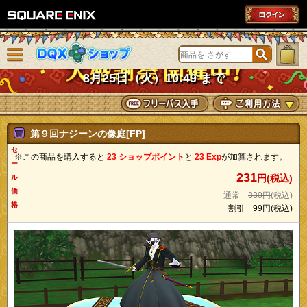
SQUARE ENIX
メニューを閉じる
DQXショップ
8月25日（火）10:49 まで
第９回ナジーンの像庭[FP]
セ
※この商品を購入すると
23 ショップポイント
と
23 Exp
が加算されます。
ー
231
円(税込)
ル
価
通常
330円
(税込)
格
割引
99円
(税込)