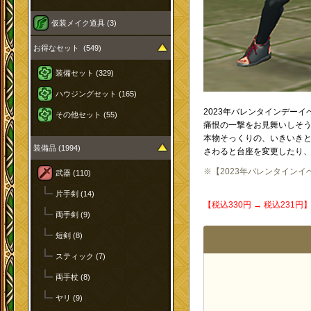
仮装メイク道具 (3)
お得なセット (549)
装備セット (329)
ハウジングセット (165)
2023年バレンタインデー
その他セット (55)
痛恨の一撃をお見舞いしそ
本物そっくりの、いきいき
装備品 (1994)
さわると台座を変更したり
※【2023年バレンタイン
武器 (110)
片手剣 (14)
【税込330円 → 税込231
両手剣 (9)
短剣 (8)
スティック (7)
両手杖 (8)
ヤリ (9)