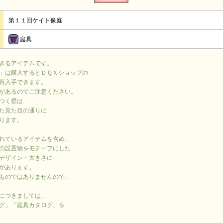
第１１回ケイト像庭
庭具
きるアイテムです。
」は購入するとＤＱＸショップの
再入手できます。
があるのでご注意ください。
つく壁は
た見た目の通りに
ります。
れているアイテムを含め、
の設置物をモチーフにした
デザイン・大きさに
があります。
ものではありませんので、
につきましては、
グ」「庭具カタログ」を