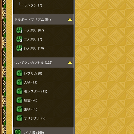
ランタン (7)
ドルボードプリズム (84)
一人乗り (67)
二人乗り (7)
四人乗り (10)
ついてクンカプセル (117)
レプリカ (8)
人物 (11)
モンスター (11)
精霊 (20)
生物 (65)
オリジナル (2)
しぐさ書 (169)