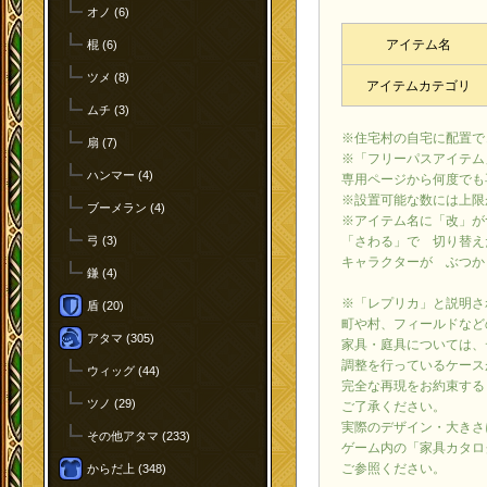
オノ (6)
アイテム名
棍 (6)
ツメ (8)
アイテムカテゴリ
ムチ (3)
※住宅村の自宅に配置で
扇 (7)
※「フリーパスアイテム
ハンマー (4)
専用ページから何度でも
※設置可能な数には上限
ブーメラン (4)
※アイテム名に「改」が
弓 (3)
「さわる」で 切り替え
キャラクターが ぶつか
鎌 (4)
※「レプリカ」と説明さ
盾 (20)
町や村、フィールドなど
アタマ (305)
家具・庭具については、
調整を行っているケース
ウィッグ (44)
完全な再現をお約束する
ツノ (29)
ご了承ください。
実際のデザイン・大きさ
その他アタマ (233)
ゲーム内の「家具カタロ
ご参照ください。
からだ上 (348)