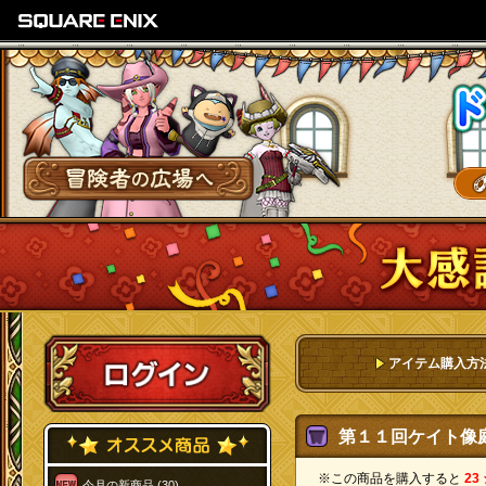
SQUARE ENIX
冒険者の広場へ
ログイン
アイテム購入方
第１１回ケイト像庭[
※この商品を購入すると
23
今月の新商品 (30)