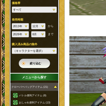
価格帯
発売時期
から
まで
購入済み商品の除外
絞り込む
メニューから探す
クローバーバッグアイテム (21)
バトル便利アイテム (8)
おしゃれ便利アイテム (13)