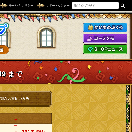
ルール & ポリシー
サポートセンター
ドラゴンクエストXショップ
か
コ
S
49 まで
可能なお支払い方法
セ
ー
231
ル