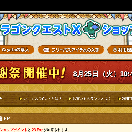
8月25日（火）10:
法
ショップポイントとは？
お買いものランクとは？
利用
FP]
 ショップポイント
と
23 Exp
が加算されます。