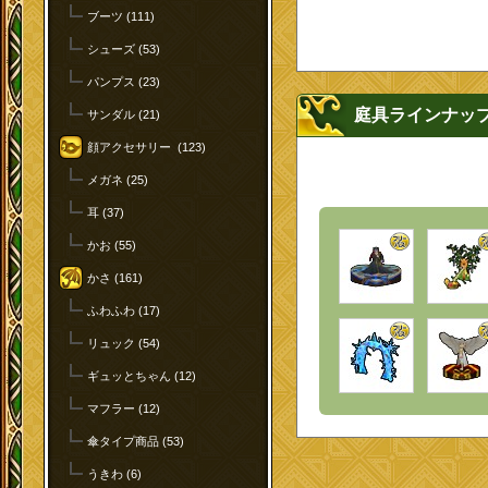
ブーツ (111)
シューズ (53)
パンプス (23)
庭具ラインナッ
サンダル (21)
顔アクセサリー (123)
メガネ (25)
耳 (37)
かお (55)
かさ (161)
ふわふわ (17)
リュック (54)
ギュッとちゃん (12)
マフラー (12)
傘タイプ商品 (53)
うきわ (6)