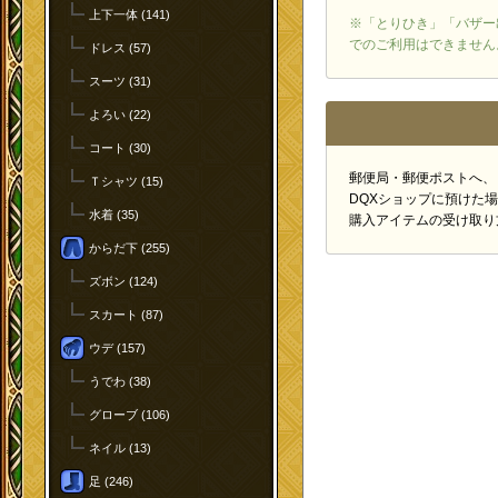
上下一体 (141)
※「とりひき」「バザー
でのご利用はできません
ドレス (57)
スーツ (31)
よろい (22)
コート (30)
郵便局・郵便ポストへ、
Ｔシャツ (15)
DQXショップに預けた
水着 (35)
購入アイテムの受け取り
からだ下 (255)
ズボン (124)
スカート (87)
ウデ (157)
うでわ (38)
グローブ (106)
ネイル (13)
足 (246)