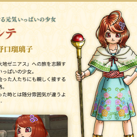
野口瑠璃子
大地ゼニアス」への旅を志願す
いっぱいの少女。
会った人たちにも親しく接する
格。
った時とは随分雰囲気が違うよ
…