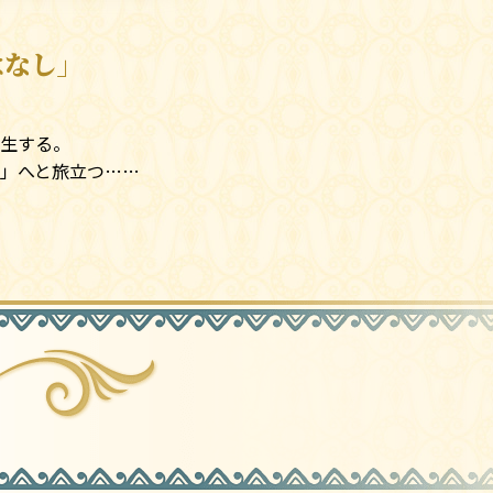
はなし」
現代へと
生する。
」へと旅立つ……
エテーネ