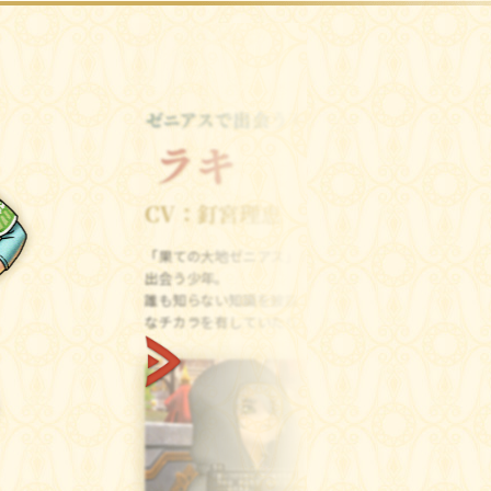
CV：釘宮理恵
「果ての大地ゼニアス」を旅する途中で
出会う少年。
誰も知らない知識を披露したり、不思議
なチカラを有していたりと、謎が多い。