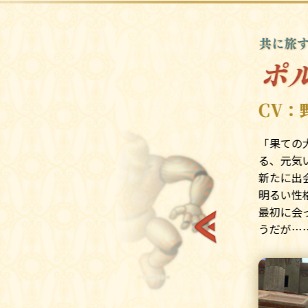
CV：
「果ての
る、元気
、モンスター
見をしてい
新たに出
明るい性
どおどしなが
最初に会
くれる。
うだが…
を深く慕って