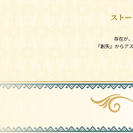
ストー
調査隊に参
存在が、
『創失』からア