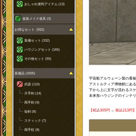
おしゃれ便利アイテム (13)
仮装メイク道具 (3)
お得なセット (552)
装備セット (332)
ハウジングセット (165)
その他セット (55)
装備品 (2005)
宇宙船アルウェーン製の看
アストルティア博物館にあ
武器 (110)
下から上に文字が流れるス
片手剣 (14)
未来形ハウジングのインテ
両手剣 (9)
【税込305円 → 税込213
短剣 (8)
スティック (7)
両手杖 (8)