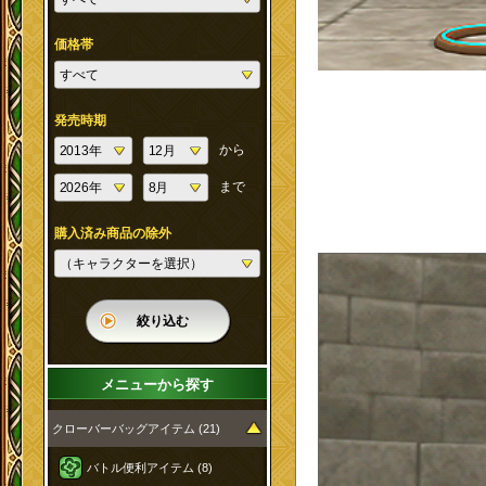
価格帯
発売時期
から
まで
購入済み商品の除外
絞り込む
メニューから探す
クローバーバッグアイテム (21)
バトル便利アイテム (8)