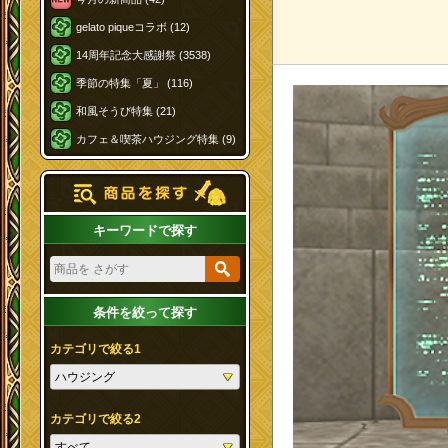
gelato piqueコラボ (12)
14周年記念大感謝祭 (3538)
季節の特集「夏」 (116)
和風そうび特集 (21)
カフェ＆喫茶ハウジング特集 (9)
キーワードで探す
条件を絞って探す
カテゴリで絞る1
カテゴリで絞る2