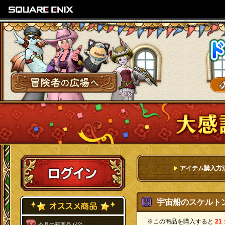
SQUARE ENIX
冒険者の広場へ
ログイン
アイテム購入方
宇宙船のスケルトン看
※この商品を購入すると
21
今月の新商品 (42)