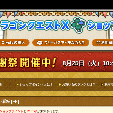
8月25日（火）10:
法
ショップポイントとは？
お買いものランクとは？
利用
板 [FP]
 ショップポイント
と
21 Exp
が加算されます。