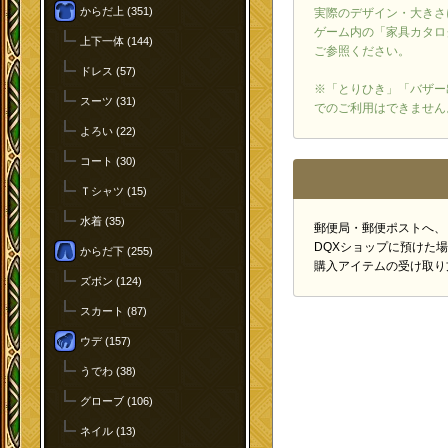
からだ上 (351)
実際のデザイン・大きさ
ゲーム内の「家具カタロ
上下一体 (144)
ご参照ください。
ドレス (57)
※「とりひき」「バザー
スーツ (31)
でのご利用はできません
よろい (22)
コート (30)
Ｔシャツ (15)
水着 (35)
郵便局・郵便ポストへ、
DQXショップに預けた
からだ下 (255)
購入アイテムの受け取り
ズボン (124)
スカート (87)
ウデ (157)
うでわ (38)
グローブ (106)
ネイル (13)