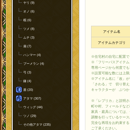
ヤリ (9)
オノ (6)
棍 (6)
ツメ (8)
アイテム名
ムチ (3)
アイテムカテゴリ
扇 (7)
ハンマー (4)
※住宅村の自宅に配置で
※「フリーパスアイテム
ブーメラン (4)
専用ページから何度でも
弓 (3)
※設置可能な数には上限
※アイテム名に「改」が
鎌 (4)
「さわる」で 切り替え
キャラクターが ぶつか
盾 (20)
アタマ (307)
※「レプリカ」と説明さ
町や村、フィールドなど
ウィッグ (44)
家具・庭具については、
ツノ (29)
調整を行っているケース
完全な再現をお約束する
その他アタマ (235)
ご了承ください。