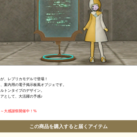
板が、レプリカモデルで登場！
る、案内用の電子掲示板風オブジェです。
ケルトンタイプのデザイン。
リアとして、大活躍の予感♪
円】～大感謝祭開催中！%
この商品を購入すると届くアイテム