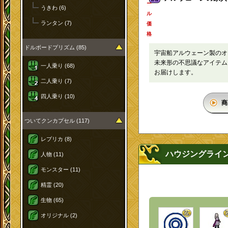
ー
うきわ (6)
ル
ランタン (7)
価
格
ドルボードプリズム (85)
宇宙船アルウェーン製の
未来形の不思議なアイテム
一人乗り (68)
お届けします。
二人乗り (7)
四人乗り (10)
商
ついてクンカプセル (117)
レプリカ (8)
ハウジングライ
人物 (11)
モンスター (11)
精霊 (20)
生物 (65)
オリジナル (2)