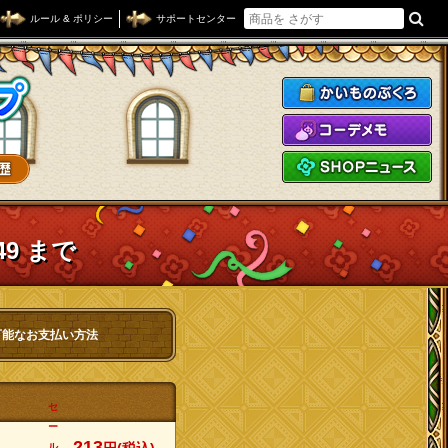
ルール & ポリシー
サポートセンター
ドラゴンクエストXショップ
か
コ
S
49 まで
可能なお支払い方法
セ
ー
213
ル