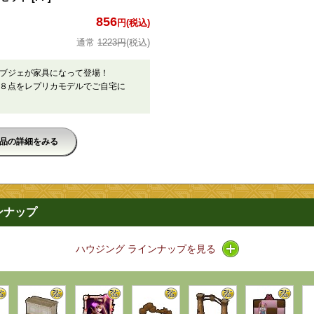
856
円(税込)
1223円
(税込)
オブジェが家具になって登場！
８点をレプリカモデルでご自宅に
品の詳細をみる
ンナップ
アイコン / ライン
ハウジング ラインナップを見る