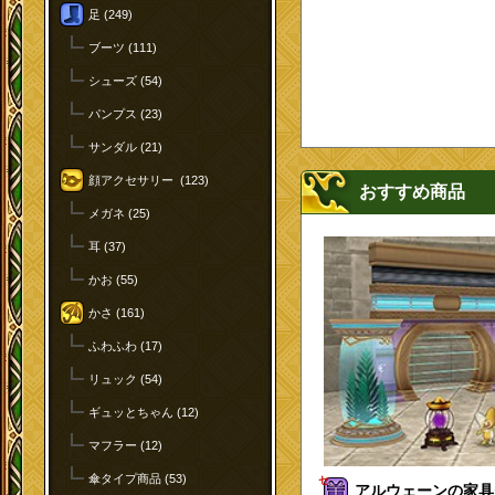
足 (249)
ブーツ (111)
シューズ (54)
パンプス (23)
サンダル (21)
顔アクセサリー (123)
おすすめ商品
メガネ (25)
耳 (37)
かお (55)
かさ (161)
ふわふわ (17)
リュック (54)
ギュッとちゃん (12)
マフラー (12)
傘タイプ商品 (53)
セ
アルウェーンの家具セ