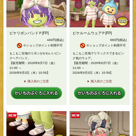
ピケリボンバンドＰ[FP]
ピケルームウェアＰ[FP]
440
円
(税込)
660
円
(税込)
※ショップポイント利用不可
※ショップポイント利用不可
もこもこ生地のリボンがかわいいピン
もこもこ生地でリラックスできるピン
クヘアバンド。
ク色のウェア。
【販売期間：2026年8月7日（金）
【販売期間：2026年8月7日（金）
11:00 ～
11:00 ～
2026年9月3日（木）10:59】
2026年9月3日（木）10:59】
購入前のご注意
購入前のご注意