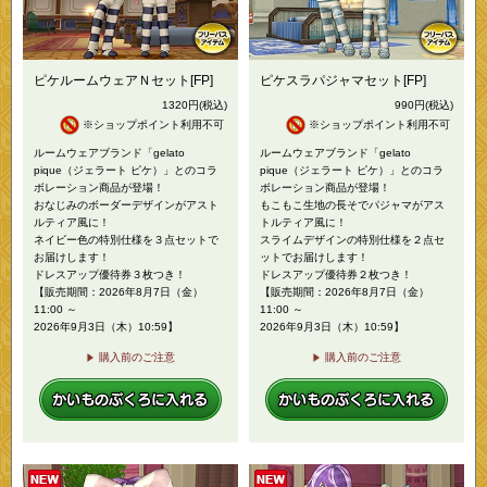
ピケルームウェアＮセット[FP]
ピケスラパジャマセット[FP]
1320
円
(税込)
990
円
(税込)
※ショップポイント利用不可
※ショップポイント利用不可
ルームウェアブランド「gelato
ルームウェアブランド「gelato
pique（ジェラート ピケ）」とのコラ
pique（ジェラート ピケ）」とのコラ
ボレーション商品が登場！
ボレーション商品が登場！
おなじみのボーダーデザインがアスト
もこもこ生地の長そでパジャマがアス
ルティア風に！
トルティア風に！
ネイビー色の特別仕様を３点セットで
スライムデザインの特別仕様を２点セ
お届けします！
ットでお届けします！
ドレスアップ優待券３枚つき！
ドレスアップ優待券２枚つき！
【販売期間：2026年8月7日（金）
【販売期間：2026年8月7日（金）
11:00 ～
11:00 ～
2026年9月3日（木）10:59】
2026年9月3日（木）10:59】
購入前のご注意
購入前のご注意