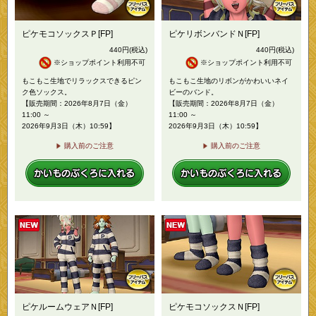
ピケモコソックスＰ[FP]
ピケリボンバンドＮ[FP]
440
円
(税込)
440
円
(税込)
※ショップポイント利用不可
※ショップポイント利用不可
もこもこ生地でリラックスできるピン
もこもこ生地のリボンがかわいいネイ
ク色ソックス。
ビーのバンド。
【販売期間：2026年8月7日（金）
【販売期間：2026年8月7日（金）
11:00 ～
11:00 ～
2026年9月3日（木）10:59】
2026年9月3日（木）10:59】
購入前のご注意
購入前のご注意
ピケルームウェアＮ[FP]
ピケモコソックスＮ[FP]