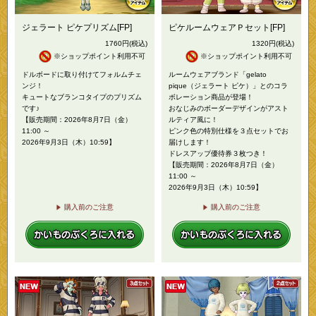
ジェラート ピケプリズム[FP]
ピケルームウェアＰセット[FP]
1760
円
(税込)
1320
円
(税込)
※ショップポイント利用不可
※ショップポイント利用不可
ドルボードに取り付けてフォルムチェ
ルームウェアブランド「gelato
ンジ！
pique（ジェラート ピケ）」とのコラ
キュートなブランコタイプのプリズム
ボレーション商品が登場！
です♪
おなじみのボーダーデザインがアスト
【販売期間：2026年8月7日（金）
ルティア風に！
11:00 ～
ピンク色の特別仕様を３点セットでお
2026年9月3日（木）10:59】
届けします！
ドレスアップ優待券３枚つき！
【販売期間：2026年8月7日（金）
11:00 ～
2026年9月3日（木）10:59】
購入前のご注意
購入前のご注意