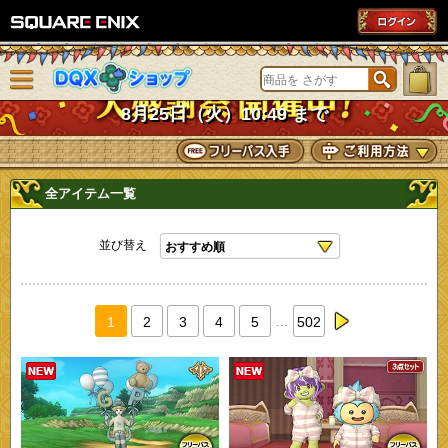
SQUARE ENIX
メニューを閉じる
DQXショップ
8月25日（火）10:49 まで
全アイテム一覧
並び替え
…
1
2
3
4
5
502
next