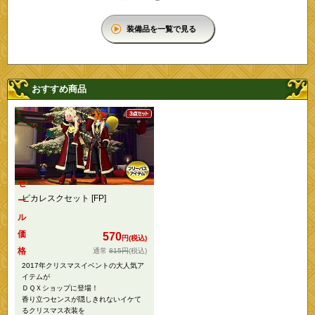
装備品を一覧で見る
おすすめ商品
セ
ピカレスクセット [FP]
ー
ル
価
570
円(税込)
格
815円
(税込)
2017年クリスマスイベントの大人気ア
イテムが
ＤＱＸショップに登場！
香り立つセンスが隠しきれないイケて
るクリスマス衣装を