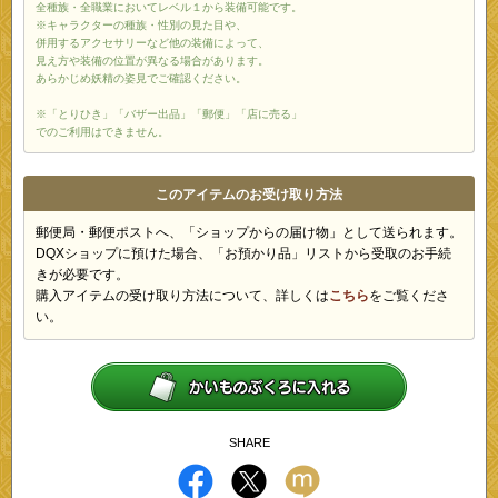
全種族・全職業においてレベル１から装備可能です。
※キャラクターの種族・性別の見た目や、
併用するアクセサリーなど他の装備によって、
見え方や装備の位置が異なる場合があります。
あらかじめ妖精の姿見でご確認ください。
※「とりひき」「バザー出品」「郵便」「店に売る」
でのご利用はできません。
このアイテムのお受け取り方法
郵便局・郵便ポストへ、「ショップからの届け物」として送られます。
DQXショップに預けた場合、「お預かり品」リストから受取のお手続
きが必要です。
購入アイテムの受け取り方法について、詳しくは
こちら
をご覧くださ
い。
SHARE