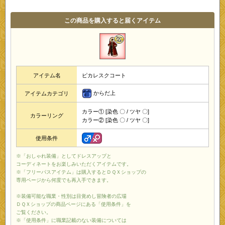
この商品を購入すると届くアイテム
アイテム名
ピカレスクコート
からだ上
アイテムカテゴリ
カラー① [染色 〇 / ツヤ 〇]
カラーリング
カラー② [染色 〇 / ツヤ 〇]
使用条件
※「おしゃれ装備」としてドレスアップと
コーディネートをお楽しみいただくアイテムです。
※「フリーパスアイテム」は購入するとＤＱＸショップの
専用ページから何度でも再入手できます。
※装備可能な職業・性別は目覚めし冒険者の広場
ＤＱＸショップの商品ページにある「使用条件」を
ご覧ください。
※「使用条件」に職業記載のない装備については