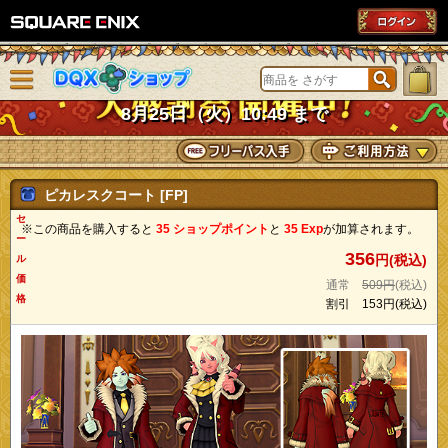
SQUARE ENIX
メニューを閉じる
DQXショップ
8月25日（火）10:49 まで
ピカレスクコート [FP]
セ
※この商品を購入すると
35 ショップポイント
と
35 Exp
が加算されます。
ー
356
円(税込)
ル
価
通常
509円
(税込)
格
割引
153円
(税込)