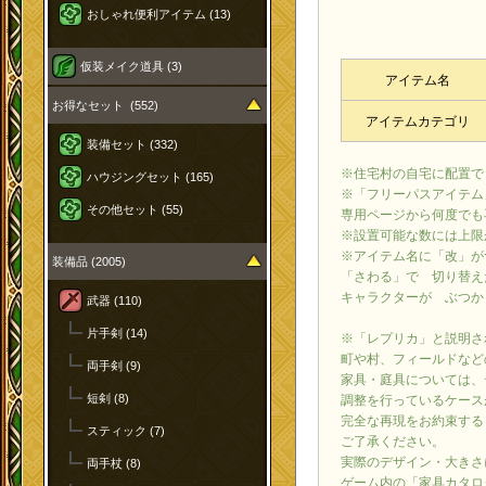
おしゃれ便利アイテム (13)
仮装メイク道具 (3)
アイテム名
お得なセット (552)
アイテムカテゴリ
装備セット (332)
※住宅村の自宅に配置で
ハウジングセット (165)
※「フリーパスアイテム
その他セット (55)
専用ページから何度でも
※設置可能な数には上限
※アイテム名に「改」が
装備品 (2005)
「さわる」で 切り替え
キャラクターが ぶつか
武器 (110)
片手剣 (14)
※「レプリカ」と説明さ
町や村、フィールドなど
両手剣 (9)
家具・庭具については、
短剣 (8)
調整を行っているケース
完全な再現をお約束する
スティック (7)
ご了承ください。
実際のデザイン・大きさ
両手杖 (8)
ゲーム内の「家具カタロ