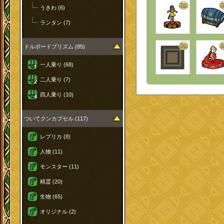
うきわ (6)
ランタン (7)
ドルボードプリズム (85)
一人乗り (68)
二人乗り (7)
四人乗り (10)
ついてクンカプセル (117)
レプリカ (8)
人物 (11)
モンスター (11)
精霊 (20)
生物 (65)
オリジナル (2)