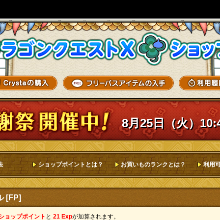
8月25日（火）10:
法
ショップポイントとは？
お買いものランクとは？
利用
[FP]
 ショップポイント
と
21 Exp
が加算されます。