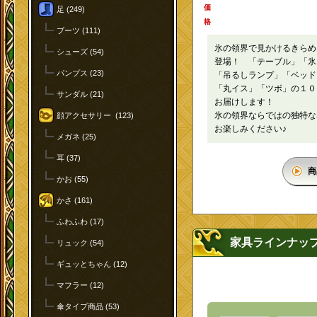
価
足 (249)
格
ブーツ (111)
氷の領界で見かけるきらめ
シューズ (54)
登場！ 「テーブル」「氷
パンプス (23)
「吊るしランプ」「ベッド
「丸イス」「ツボ」の１０
サンダル (21)
お届けします！
氷の領界ならではの独特な
顔アクセサリー (123)
お楽しみください♪
メガネ (25)
耳 (37)
商
かお (55)
かさ (161)
ふわふわ (17)
家具ラインナッ
リュック (54)
ギュッとちゃん (12)
マフラー (12)
傘タイプ商品 (53)