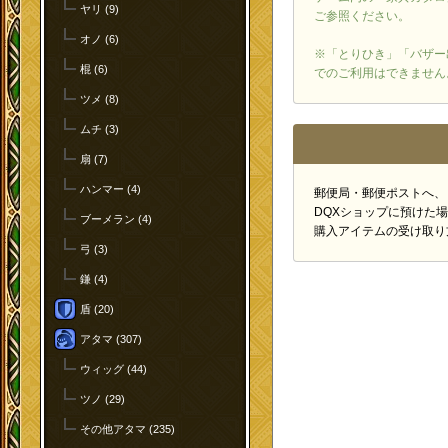
ヤリ (9)
ご参照ください。
オノ (6)
※「とりひき」「バザー
棍 (6)
でのご利用はできません
ツメ (8)
ムチ (3)
扇 (7)
ハンマー (4)
郵便局・郵便ポストへ、
DQXショップに預けた
ブーメラン (4)
購入アイテムの受け取り
弓 (3)
鎌 (4)
盾 (20)
アタマ (307)
ウィッグ (44)
ツノ (29)
その他アタマ (235)