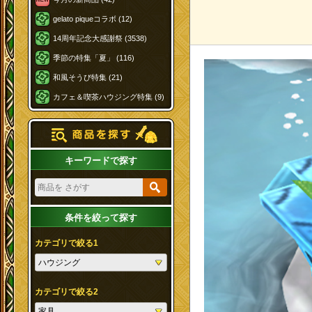
gelato piqueコラボ (12)
14周年記念大感謝祭 (3538)
季節の特集「夏」 (116)
和風そうび特集 (21)
カフェ＆喫茶ハウジング特集 (9)
キーワードで探す
条件を絞って探す
カテゴリで絞る1
カテゴリで絞る2