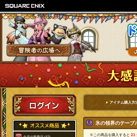
SQUARE ENIX
冒険者の広場へ
ログイン
アイテム購入方
氷の領界のテーブル 
※この商品を購入すると
21
今月の新商品 (42)