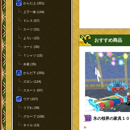
からだ上 (351)
上下一体 (144)
ドレス (57)
スーツ (31)
よろい (22)
おすすめ商品
コート (30)
Ｔシャツ (15)
水着 (35)
からだ下 (255)
ズボン (124)
スカート (87)
ウデ (157)
うでわ (38)
セ
グローブ (106)
氷の領界の家具１０点
ー
ネイル (13)
ル