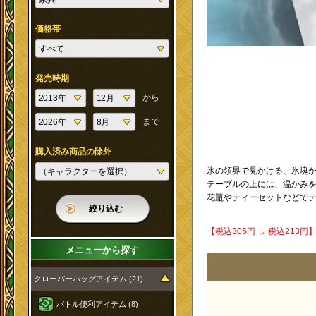
価格帯
発売時期
から
まで
購入済み商品の除外
氷の領界で見かける、氷塊
テーブルの上には、温かみ
花瓶やティーセットなどでテ
絞り込む
【税込305円 → 税込213
メニューから探す
クローバーバッグアイテム (21)
バトル便利アイテム (8)