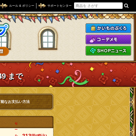
ルール & ポリシー
サポートセンター
ドラゴンクエストXショップ
か
コ
S
49 まで
可能なお支払い方法
セ
ー
213
ル