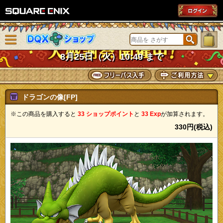
SQUARE ENIX
メニューを閉じる
DQXショップ
8月25日（火）10:49 まで
ドラゴンの像[FP]
※この商品を購入すると
33 ショップポイント
と
33 Exp
が加算されます。
330円(税込)