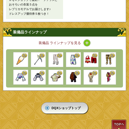
おそろいの衣装５点を
レプリカモデルでお届けします♪
ドレスアップ優待券５枚つき！
装備品ラインナップ
アイコン / ラインナッ
装備品 ラインナップを見る
DQXショップトップ
T