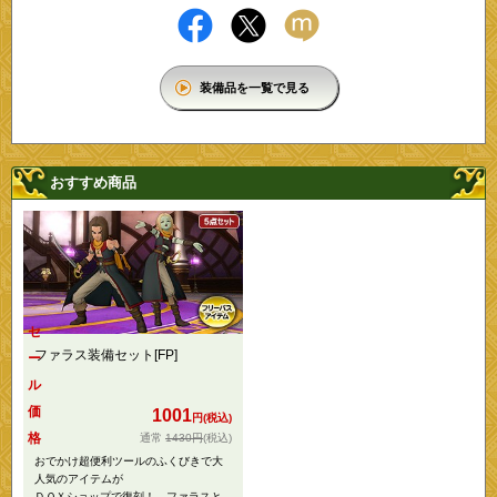
装備品を一覧で見る
おすすめ商品
セ
ファラス装備セット[FP]
ー
ル
価
1001
円(税込)
格
1430円
(税込)
おでかけ超便利ツールのふくびきで大
人気のアイテムが
ＤＱＸショップで復刻！ ファラスと