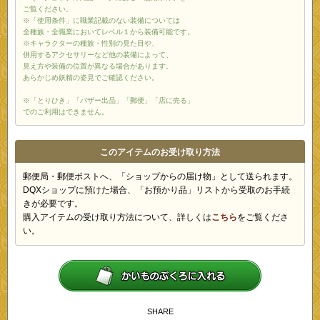
ご覧ください。
※「使用条件」に職業記載のない装備については
全種族・全職業においてレベル１から装備可能です。
※キャラクターの種族・性別の見た目や、
併用するアクセサリーなど他の装備によって、
見え方や装備の位置が異なる場合があります。
あらかじめ妖精の姿見でご確認ください。
※「とりひき」「バザー出品」「郵便」「店に売る」
でのご利用はできません。
このアイテムのお受け取り方法
郵便局・郵便ポストへ、「ショップからの届け物」として送られます。
DQXショップに預けた場合、「お預かり品」リストから受取のお手続
きが必要です。
購入アイテムの受け取り方法について、詳しくは
こちら
をご覧くださ
い。
SHARE