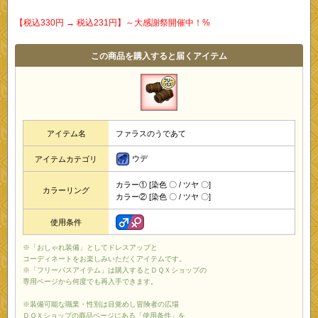
【税込330円 → 税込231円】～大感謝祭開催中！%
この商品を購入すると届くアイテム
アイテム名
ファラスのうであて
ウデ
アイテムカテゴリ
カラー① [染色 〇 / ツヤ 〇]
カラーリング
カラー② [染色 〇 / ツヤ 〇]
使用条件
※「おしゃれ装備」としてドレスアップと
コーディネートをお楽しみいただくアイテムです。
※「フリーパスアイテム」は購入するとＤＱＸショップの
専用ページから何度でも再入手できます。
※装備可能な職業・性別は目覚めし冒険者の広場
ＤＱＸショップの商品ページにある「使用条件」を