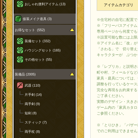
おしゃれ便利アイテム (13)
アイテムカテゴリ
仮装メイク道具 (3)
※住宅村の自宅に配置で
※「フリーパスアイテム
お得なセット (552)
専用ページから何度でも
※設置可能な数には上限
装備セット (332)
※アイテム名に「改」が
「さわる」で 切り替え
ハウジングセット (165)
キャラクターが ぶつか
その他セット (55)
※「レプリカ」と説明さ
町や村、フィールドなど
装備品 (2005)
家具・庭具については、
調整を行っているケース
武器 (110)
完全な再現をお約束する
片手剣 (14)
ご了承ください。
実際のデザイン・大きさ
両手剣 (9)
ゲーム内の「家具カタロ
ご参照ください。
短剣 (8)
スティック (7)
※「とりひき」「バザー
でのご利用はできません
両手杖 (8)