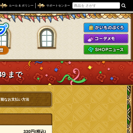
ルール & ポリシー
サポートセンター
ドラゴンクエストXショップ
か
コ
S
49 まで
可能なお支払い方法
330円(税込)