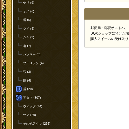
ヤリ (9)
オノ (6)
棍 (6)
郵便局・郵便ポストへ、
ツメ (8)
DQXショップに預けた
ムチ (3)
購入アイテムの受け取り
扇 (7)
ハンマー (4)
ブーメラン (4)
弓 (3)
鎌 (4)
盾 (20)
アタマ (307)
ウィッグ (44)
ツノ (29)
その他アタマ (235)