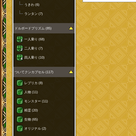
うきわ (6)
ランタン (7)
ドルボードプリズム (85)
一人乗り (68)
二人乗り (7)
四人乗り (10)
ついてクンカプセル (117)
レプリカ (8)
人物 (11)
モンスター (11)
精霊 (20)
生物 (65)
オリジナル (2)