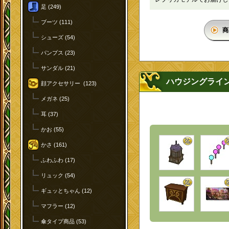
足 (249)
ブーツ (111)
商
シューズ (54)
パンプス (23)
サンダル (21)
ハウジングライ
顔アクセサリー (123)
メガネ (25)
耳 (37)
かお (55)
かさ (161)
ふわふわ (17)
リュック (54)
ギュッとちゃん (12)
マフラー (12)
傘タイプ商品 (53)