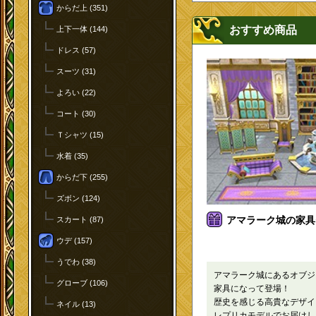
からだ上 (351)
おすすめ商品
上下一体 (144)
ドレス (57)
スーツ (31)
よろい (22)
コート (30)
Ｔシャツ (15)
水着 (35)
からだ下 (255)
ズボン (124)
アマラーク城の家具セ
スカート (87)
ウデ (157)
うでわ (38)
アマラーク城にあるオブジ
グローブ (106)
家具になって登場！
歴史を感じる高貴なデザイ
ネイル (13)
レプリカモデルでお届けし