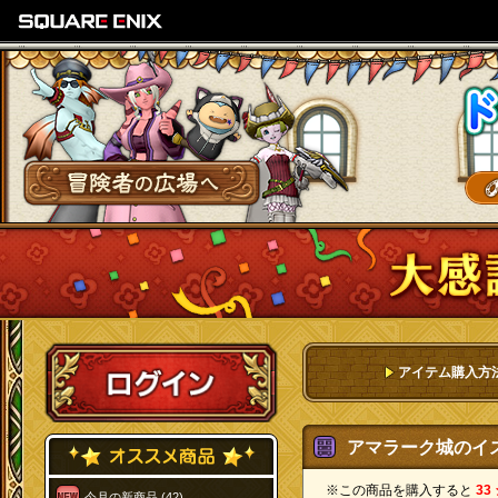
SQUARE ENIX
冒険者の広場へ
ログイン
アイテム購入方
アマラーク城のイス[
※この商品を購入すると
33
今月の新商品 (42)