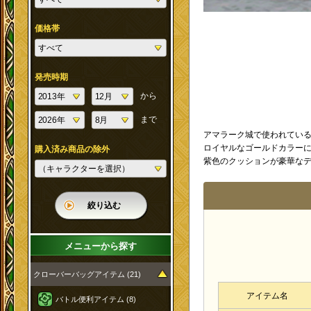
価格帯
発売時期
から
まで
アマラーク城で使われてい
ロイヤルなゴールドカラー
購入済み商品の除外
紫色のクッションが豪華なデ
絞り込む
メニューから探す
クローバーバッグアイテム (21)
アイテム名
バトル便利アイテム (8)