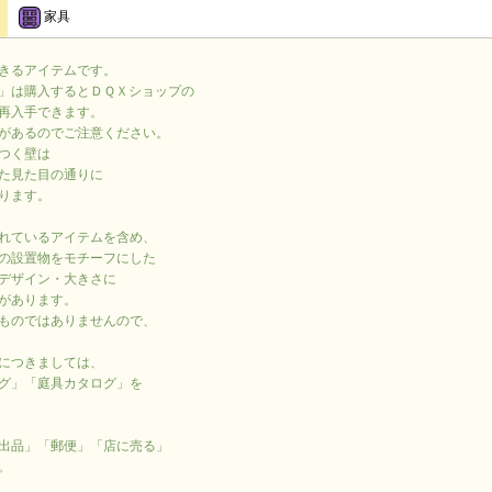
家具
きるアイテムです。
」は購入するとＤＱＸショップの
再入手できます。
があるのでご注意ください。
つく壁は
た見た目の通りに
ります。
れているアイテムを含め、
の設置物をモチーフにした
デザイン・大きさに
があります。
ものではありませんので、
につきましては、
グ」「庭具カタログ」を
出品」「郵便」「店に売る」
。