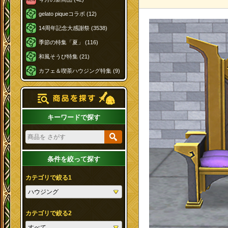
gelato piqueコラボ (12)
14周年記念大感謝祭 (3538)
季節の特集「夏」 (116)
和風そうび特集 (21)
カフェ＆喫茶ハウジング特集 (9)
キーワードで探す
条件を絞って探す
カテゴリで絞る1
カテゴリで絞る2