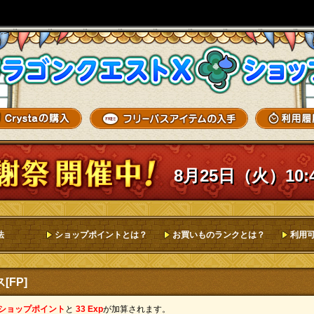
8月25日（火）10:
法
ショップポイントとは？
お買いものランクとは？
利用
FP]
 ショップポイント
と
33 Exp
が加算されます。