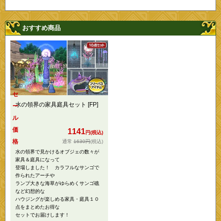
おすすめ商品
セ
水の領界の家具庭具セット [FP]
ー
ル
価
1141
円(税込)
格
1630円
(税込)
水の領界で見かけるオブジェの数々が
家具＆庭具になって
登場しました！ カラフルなサンゴで
作られたアーチや
ランプ大きな海草がゆらめくサンゴ礁
など幻想的な
ハウジングが楽しめる家具・庭具１０
点をまとめたお得な
セットでお届けします！