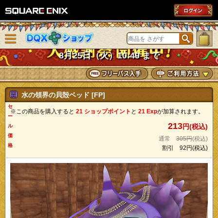
SQUARE ENIX
メニューを閉じる
DQXショップ
8月25日（火）10:49 まで
水の領界の貝殻ベッド [FP]
セ
※この商品を購入すると
21 ショップポイント
と
21 Exp
が加算されます。
ー
213
円(税込)
ル
価
通常
305円
(税込)
格
割引
92円
(税込)