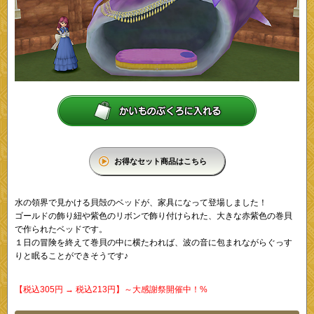
お得なセット商品はこちら
水の領界で見かける貝殻のベッドが、家具になって登場しました！
ゴールドの飾り紐や紫色のリボンで飾り付けられた、大きな赤紫色の巻貝
で作られたベッドです。
１日の冒険を終えて巻貝の中に横たわれば、波の音に包まれながらぐっす
りと眠ることができそうです♪
【税込305円 → 税込213円】～大感謝祭開催中！%