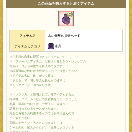
この商品を購入すると届くアイテム
アイテム名
水の領界の貝殻ベッド
家具
アイテムカテゴリ
※住宅村の自宅に配置できるアイテムです。
※「フリーパスアイテム」は購入するとＤＱＸショップの
専用ページから何度でも再入手できます。
※設置可能な数には上限があるのでご注意ください。
※アイテム名に「改」がつく壁は
「さわる」で 切り替えた見た目の通りに
キャラクターが ぶつかります。
※「レプリカ」と説明されているアイテムを含め、
町や村、フィールドなどの設置物をモチーフにした
家具・庭具については、デザイン・大きさに
調整を行っているケースがあります。
完全な再現をお約束するものではありませんので、
ご了承ください。
実際のデザイン・大きさにつきましては、
ゲーム内の「家具カタログ」「庭具カタログ」を