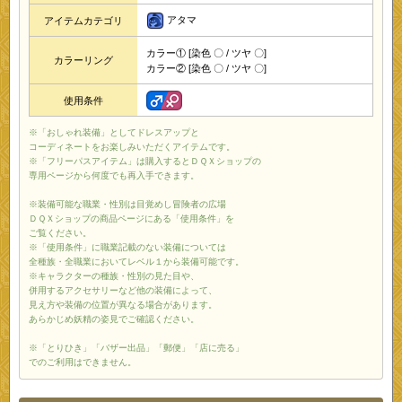
アタマ
アイテムカテゴリ
カラー① [染色 〇 / ツヤ 〇]
カラーリング
カラー② [染色 〇 / ツヤ 〇]
使用条件
※「おしゃれ装備」としてドレスアップと
コーディネートをお楽しみいただくアイテムです。
※「フリーパスアイテム」は購入するとＤＱＸショップの
専用ページから何度でも再入手できます。
※装備可能な職業・性別は目覚めし冒険者の広場
ＤＱＸショップの商品ページにある「使用条件」を
ご覧ください。
※「使用条件」に職業記載のない装備については
全種族・全職業においてレベル１から装備可能です。
※キャラクターの種族・性別の見た目や、
併用するアクセサリーなど他の装備によって、
見え方や装備の位置が異なる場合があります。
あらかじめ妖精の姿見でご確認ください。
※「とりひき」「バザー出品」「郵便」「店に売る」
でのご利用はできません。