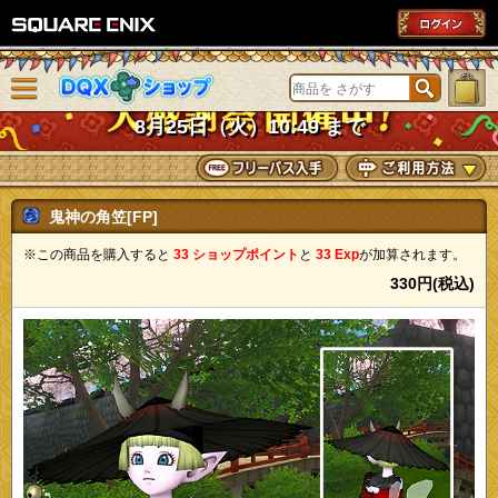
SQUARE ENIX
メニューを閉じる
DQXショップ
8月25日（火）10:49 まで
鬼神の角笠[FP]
※この商品を購入すると
33 ショップポイント
と
33 Exp
が加算されます。
330円(税込)