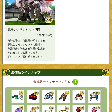
鬼神のころもセット[FP]
1705円
(税込)
鬼神と呼ばれた孤高の武者が着る
寡黙なころもがセットで登場！
剣豪気分が味わえる和風の装束を
６点セットでお届けします。
ドレスアップ優待券６枚つき！
装備品ラインナップ
アイコン / ラインナッ
装備品 ラインナップを見る