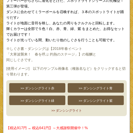
フィーバーからさらに進化をとげた、スポットライトシリーズの究極型！
第三弾が登場。
ダンスに合わせてミラーボールを召喚すれば、３本のスポットライトが踊
りだす♪
ライトが地面に音符を映し、あなたの周りをクルクルと回転します。
輝くカラーは全部で５色！白、赤、青、緑、紫 をまとめた、お得なセット
でお届けです！
ライトが光っている間、動いたり他のしぐさを行うことも可能です。
※しぐさ書・ダンシングは【2018年春イベント
「大寒波襲来！ 春を呼ぶ 灼熱のステージ」】の報酬と
同じしぐさです。
[使用イメージ] 以下のサンプル画像名（種族名など）をクリックすると切
り替わります。
>> ダンシングライト赤
>> ダンシングライト青
>> ダンシングライト緑
>> ダンシングライト紫
>> ダンシングライト
【税込917円 → 税込641円】～大感謝祭開催中！%