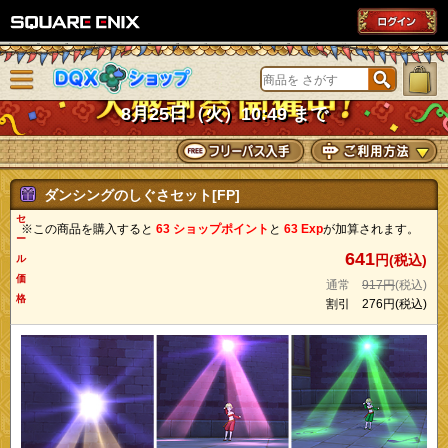
SQUARE ENIX
メニューを閉じる
DQXショップ
8月25日（火）10:49 まで
ダンシングのしぐさセット[FP]
セ
※この商品を購入すると
63 ショップポイント
と
63 Exp
が加算されます。
ー
641
円(税込)
ル
価
通常
917円
(税込)
格
割引
276円
(税込)