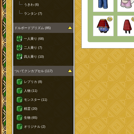
うきわ (6)
ランタン (7)
ドルボードプリズム (85)
一人乗り (68)
二人乗り (7)
四人乗り (10)
ついてクンカプセル (117)
レプリカ (8)
人物 (11)
モンスター (11)
精霊 (20)
生物 (65)
オリジナル (2)