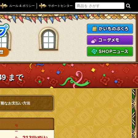
ルール & ポリシー
サポートセンター
ドラゴンクエストXショップ
か
コ
S
49 まで
可能なお支払い方法
セ
ー
213
ル