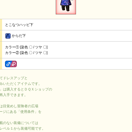
とこなつハッピ下
からだ下
カラー① [染色 〇 / ツヤ 〇]
カラー② [染色 〇 / ツヤ 〇]
てドレスアップと
みいただくアイテムです。
」は購入するとＤＱＸショップの
再入手できます。
は目覚めし冒険者の広場
ージにある「使用条件」を
載のない装備については
レベル１から装備可能です。