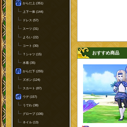
からだ上 (351)
上下一体 (144)
ドレス (57)
スーツ (31)
よろい (22)
コート (30)
おすすめ商品
Ｔシャツ (15)
水着 (35)
からだ下 (255)
ズボン (124)
スカート (87)
ウデ (157)
うでわ (38)
グローブ (106)
ネイル (13)
セ