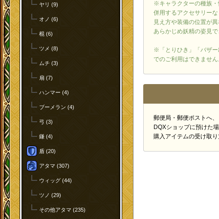
※キャラクターの種族・
ヤリ (9)
併用するアクセサリーな
オノ (6)
見え方や装備の位置が異
あらかじめ妖精の姿見で
棍 (6)
ツメ (8)
※「とりひき」「バザー
でのご利用はできません
ムチ (3)
扇 (7)
ハンマー (4)
ブーメラン (4)
郵便局・郵便ポストへ、
弓 (3)
DQXショップに預けた
購入アイテムの受け取り
鎌 (4)
盾 (20)
アタマ (307)
ウィッグ (44)
ツノ (29)
その他アタマ (235)