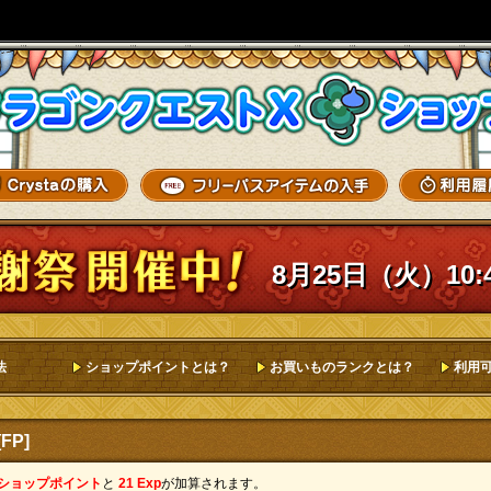
8月25日（火）10:
法
ショップポイントとは？
お買いものランクとは？
利用
FP]
 ショップポイント
と
21 Exp
が加算されます。