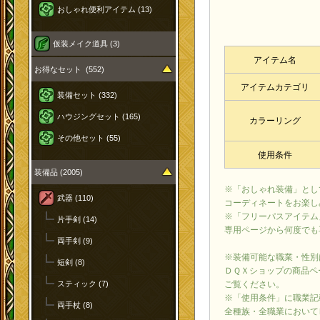
おしゃれ便利アイテム (13)
仮装メイク道具 (3)
アイテム名
お得なセット (552)
アイテムカテゴリ
装備セット (332)
ハウジングセット (165)
カラーリング
その他セット (55)
使用条件
装備品 (2005)
※「おしゃれ装備」とし
武器 (110)
コーディネートをお楽し
※「フリーパスアイテム
片手剣 (14)
専用ページから何度でも
両手剣 (9)
※装備可能な職業・性別
短剣 (8)
ＤＱＸショップの商品ペ
ご覧ください。
スティック (7)
※「使用条件」に職業記
両手杖 (8)
全種族・全職業において