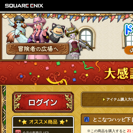
SQUARE ENIX
冒険者の広場へ
ログイン
アイテム購入方
とこなつハッピ下 [
※この商品を購入すると
21
今月の新商品 (42)