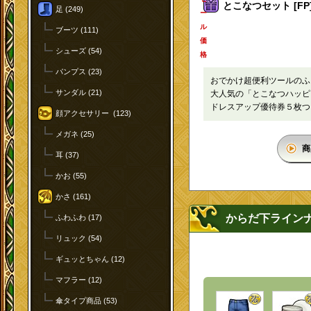
とこなつセット [FP
足 (249)
ー
ル
ブーツ (111)
価
シューズ (54)
格
パンプス (23)
おでかけ超便利ツールのふ
サンダル (21)
大人気の「とこなつハッ
ドレスアップ優待券５枚
顔アクセサリー (123)
メガネ (25)
商
耳 (37)
かお (55)
かさ (161)
からだ下ライン
ふわふわ (17)
リュック (54)
ギュッとちゃん (12)
マフラー (12)
傘タイプ商品 (53)