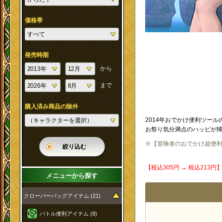
価格帯
発売時期
から
まで
購入済み商品の除外
2014年おでかけ便利ツー
お祭り気分満点のハッピが
※【冒険者のおでかけ超便
絞り込む
【税込305円 → 税込213
メニューから探す
クローバーバッグアイテム (21)
バトル便利アイテム (8)