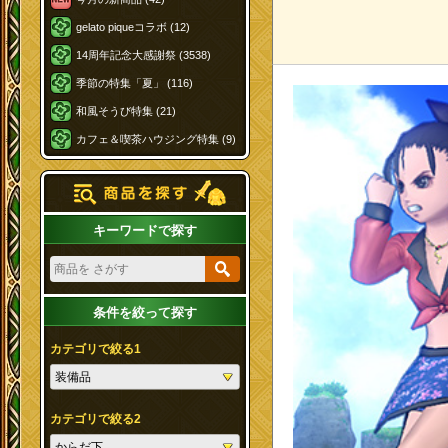
gelato piqueコラボ (12)
14周年記念大感謝祭 (3538)
季節の特集「夏」 (116)
和風そうび特集 (21)
カフェ＆喫茶ハウジング特集 (9)
キーワードで探す
条件を絞って探す
カテゴリで絞る1
カテゴリで絞る2