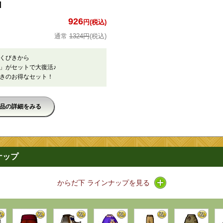
]
926
円(税込)
1324円
(税込)
くびきから
ピ」がセットで大復活♪
つきのお得なセット！
品の詳細をみる
ナップ
アイコン / ライン
からだ下 ラインナップを見る