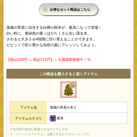
お得なセット商品はこちら
落陽の草原に自生する白樺の樹木が、庭具になって登場！
白い幹に、黄緑色の葉っぱがたくさん生い茂る木。
さわると大きさを4段階に切り替えることができます。
ビビットで彩り豊かな自然の庭にアレンジしてみよう。
【税込330円 → 税込231円】～大感謝祭開催中！%
この商品を購入すると届くアイテム
アイテム名
落陽の草原の木Ｃ
庭具
アイテムカテゴリ
※住宅村の自宅に配置できるアイテムです。
※「フリーパスアイテム」は購入するとＤＱＸショップの