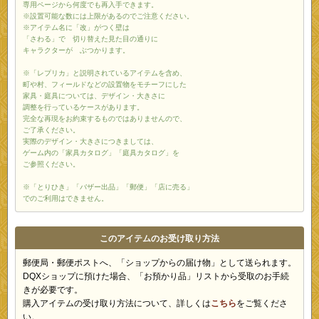
専用ページから何度でも再入手できます。
※設置可能な数には上限があるのでご注意ください。
※アイテム名に「改」がつく壁は
「さわる」で 切り替えた見た目の通りに
キャラクターが ぶつかります。
※「レプリカ」と説明されているアイテムを含め、
町や村、フィールドなどの設置物をモチーフにした
家具・庭具については、デザイン・大きさに
調整を行っているケースがあります。
完全な再現をお約束するものではありませんので、
ご了承ください。
実際のデザイン・大きさにつきましては、
ゲーム内の「家具カタログ」「庭具カタログ」を
ご参照ください。
※「とりひき」「バザー出品」「郵便」「店に売る」
でのご利用はできません。
このアイテムのお受け取り方法
郵便局・郵便ポストへ、「ショップからの届け物」として送られます。
DQXショップに預けた場合、「お預かり品」リストから受取のお手続
きが必要です。
購入アイテムの受け取り方法について、詳しくは
こちら
をご覧くださ
い。