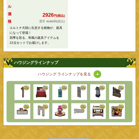
ル
価
2926
円(税込)
格
4180円
(税込)
エルトナ大陸に生息する植物が、庭具
になって登場！
四季を彩る、和風の庭具アイテムを
22点セットでお届けします。
ハウジングラインナップ
アイコン / ラインナ
ハウジング ラインナップを見る