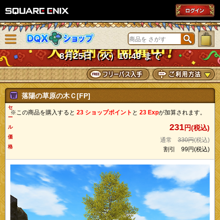
SQUARE ENIX
メニューを閉じる
DQXショップ
8月25日（火）10:49 まで
落陽の草原の木Ｃ[FP]
セ
※この商品を購入すると
23 ショップポイント
と
23 Exp
が加算されます。
ー
231
円(税込)
ル
価
通常
330円
(税込)
格
割引
99円
(税込)