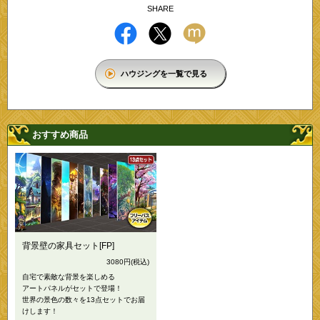
SHARE
ハウジングを一覧で見る
おすすめ商品
背景壁の家具セット[FP]
3080円
(税込)
自宅で素敵な背景を楽しめる
アートパネルがセットで登場！
世界の景色の数々を13点セットでお届
けします！