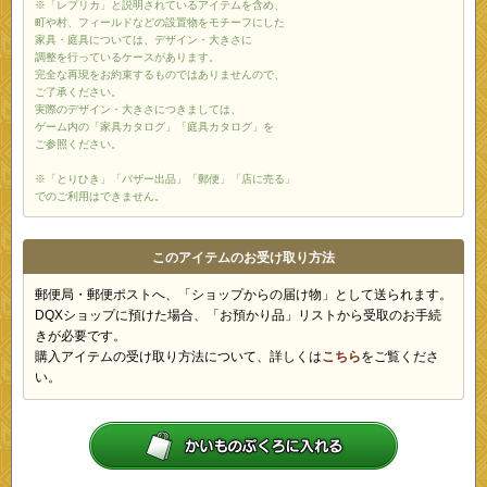
※「レプリカ」と説明されているアイテムを含め、
町や村、フィールドなどの設置物をモチーフにした
家具・庭具については、デザイン・大きさに
調整を行っているケースがあります。
完全な再現をお約束するものではありませんので、
ご了承ください。
実際のデザイン・大きさにつきましては、
ゲーム内の「家具カタログ」「庭具カタログ」を
ご参照ください。
※「とりひき」「バザー出品」「郵便」「店に売る」
でのご利用はできません。
このアイテムのお受け取り方法
郵便局・郵便ポストへ、「ショップからの届け物」として送られます。
DQXショップに預けた場合、「お預かり品」リストから受取のお手続
きが必要です。
購入アイテムの受け取り方法について、詳しくは
こちら
をご覧くださ
い。