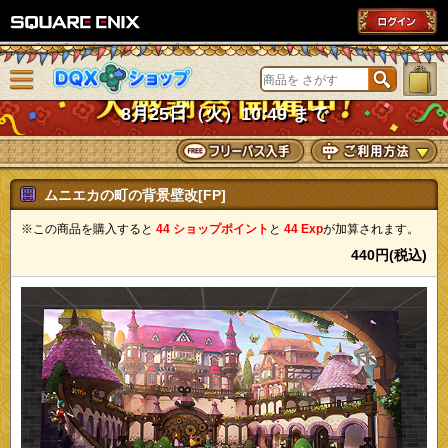
SQUARE ENIX
メニューを閉じる
DQXショップ
8月25日（火）10:49 まで
ムニエカの町の背景壁改[FP]
※この商品を購入すると
44 ショップポイント
と
44 Exp
が加算されます。
440円(税込)