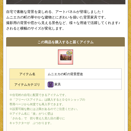
自宅で素敵な背景を楽しめる、アートパネルが登場しました！
ムニエカの町の華やかな建物とにぎわいを描いた背景家具です。
撮影用の背景や窓から見える景色など、様々な用途で活躍してくれます♪
さわると横幅のサイズが変化します。
この商品を購入すると届くアイテム
アイテム名
ムニエカの町の背景壁改
家具
アイテムカテゴリ
※住宅村の自宅に配置できるアイテムです。
※「フリーパスアイテム」は購入するとＤＱＸショップの
専用ページから何度でも再入手できます。
※設置可能な数には上限があるのでご注意ください。
※アイテム名に「改」がつく壁は
「さわる」で 切り替えた見た目の通りに
キャラクターが ぶつかります。