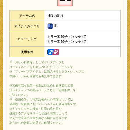
アイテム名
神狐の足袋
足
アイテムカテゴリ
カラー① [染色 〇 / ツヤ 〇]
カラーリング
カラー② [染色 〇 / ツヤ 〇]
使用条件
※「おしゃれ装備」としてドレスアップと
コーディネートをお楽しみいただくアイテムです。
※「フリーパスアイテム」は購入するとＤＱＸショップの
専用ページから何度でも再入手できます。
※装備可能な職業・性別は目覚めし冒険者の広場
ＤＱＸショップの商品ページにある「使用条件」を
ご覧ください。
※「使用条件」に職業記載のない装備については
全種族・全職業においてレベル１から装備可能です。
※キャラクターの種族・性別の見た目や、
併用するアクセサリーなど他の装備によって、
見え方や装備の位置が異なる場合があります。
あらかじめ妖精の姿見でご確認ください。