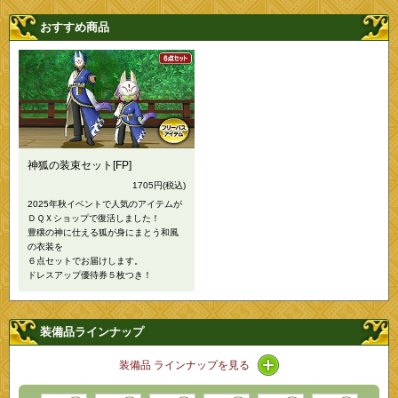
おすすめ商品
神狐の装束セット[FP]
1705円
(税込)
2025年秋イベントで人気のアイテムが
ＤＱＸショップで復活しました！
豊穣の神に仕える狐が身にまとう和風
の衣装を
６点セットでお届けします。
ドレスアップ優待券５枚つき！
装備品ラインナップ
アイコン / ラインナッ
装備品 ラインナップを見る