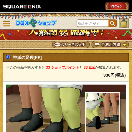
SQUARE ENIX
メニューを閉じる
DQXショップ
8月25日（火）10:49 まで
神狐の足袋[FP]
※この商品を購入すると
33 ショップポイント
と
33 Exp
が加算されます。
330円(税込)