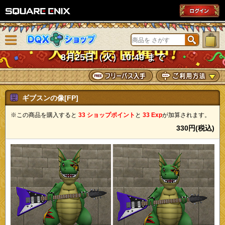
SQUARE ENIX
メニューを閉じる
DQXショップ
8月25日（火）10:49 まで
ギブスンの像[FP]
※この商品を購入すると
33 ショップポイント
と
33 Exp
が加算されます。
330円(税込)