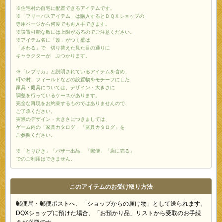
※住宅村の自宅に配置できるアイテムです。
※「フリーパスアイテム」は購入するとＤＱＸショップの
専用ページから何度でも再入手できます。
※設置可能な数には上限があるのでご注意ください。
※アイテム名に「改」がつく壁は
「さわる」で 切り替えた見た目の通りに
キャラクターが ぶつかります。
※「レプリカ」と説明されているアイテムを含め、
町や村、フィールドなどの設置物をモチーフにした
家具・庭具については、デザイン・大きさに
調整を行っているケースがあります。
完全な再現をお約束するものではありませんので、
ご了承ください。
実際のデザイン・大きさにつきましては、
ゲーム内の「家具カタログ」「庭具カタログ」を
ご参照ください。
※「とりひき」「バザー出品」「郵便」「店に売る」
でのご利用はできません。
このアイテムのお受け取り方法
郵便局・郵便ポストへ、「ショップからの届け物」として送られます。
DQXショップに預けた場合、「お預かり品」リストから受取のお手続