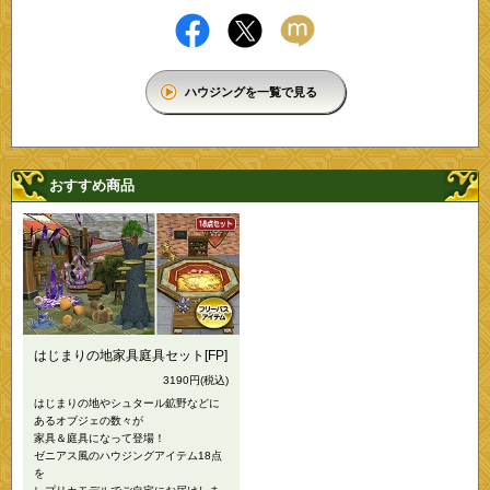
ハウジングを一覧で見る
おすすめ商品
はじまりの地家具庭具セット[FP]
3190円
(税込)
はじまりの地やシュタール鉱野などに
あるオブジェの数々が
家具＆庭具になって登場！
ゼニアス風のハウジングアイテム18点
を