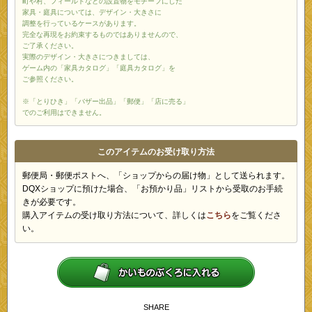
町や村、フィールドなどの設置物をモチーフにした
家具・庭具については、デザイン・大きさに
調整を行っているケースがあります。
完全な再現をお約束するものではありませんので、
ご了承ください。
実際のデザイン・大きさにつきましては、
ゲーム内の「家具カタログ」「庭具カタログ」を
ご参照ください。
※「とりひき」「バザー出品」「郵便」「店に売る」
でのご利用はできません。
このアイテムのお受け取り方法
郵便局・郵便ポストへ、「ショップからの届け物」として送られます。
DQXショップに預けた場合、「お預かり品」リストから受取のお手続
きが必要です。
購入アイテムの受け取り方法について、詳しくは
こちら
をご覧くださ
い。
SHARE