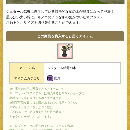
シュタール鉱野に自生している特徴的な葉の木が庭具になって登場！
黒っぽい太い幹に、キノコのような形の葉がついたオブジェ♪
さわると、サイズを切り替えることができます。
この商品を購入すると届くアイテム
アイテム名
シュタール鉱野の木
庭具
アイテムカテゴリ
※住宅村の自宅に配置できるアイテムです。
※「フリーパスアイテム」は購入するとＤＱＸショップの
専用ページから何度でも再入手できます。
※設置可能な数には上限があるのでご注意ください。
※アイテム名に「改」がつく壁は
「さわる」で 切り替えた見た目の通りに
キャラクターが ぶつかります。
※「レプリカ」と説明されているアイテムを含め、