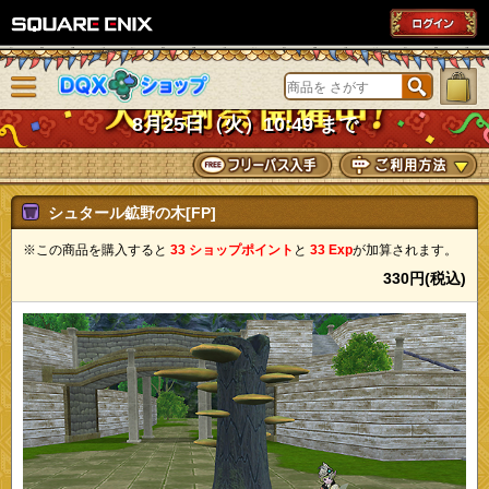
SQUARE ENIX
メニューを閉じる
DQXショップ
8月25日（火）10:49 まで
シュタール鉱野の木[FP]
※この商品を購入すると
33 ショップポイント
と
33 Exp
が加算されます。
330円(税込)