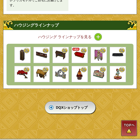
レプリカモデルでご自宅にお届けしま
す。
ハウジングラインナップ
アイコン / ラインナ
ハウジング ラインナップを見る
DQXショップトップ
T