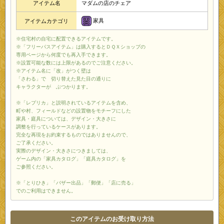
アイテム名
マダムの店のチェア
家具
アイテムカテゴリ
※住宅村の自宅に配置できるアイテムです。
※「フリーパスアイテム」は購入するとＤＱＸショップの
専用ページから何度でも再入手できます。
※設置可能な数には上限があるのでご注意ください。
※アイテム名に「改」がつく壁は
「さわる」で 切り替えた見た目の通りに
キャラクターが ぶつかります。
※「レプリカ」と説明されているアイテムを含め、
町や村、フィールドなどの設置物をモチーフにした
家具・庭具については、デザイン・大きさに
調整を行っているケースがあります。
完全な再現をお約束するものではありませんので、
ご了承ください。
実際のデザイン・大きさにつきましては、
ゲーム内の「家具カタログ」「庭具カタログ」を
ご参照ください。
※「とりひき」「バザー出品」「郵便」「店に売る」
でのご利用はできません。
このアイテムのお受け取り方法