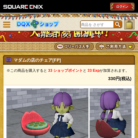
SQUARE ENIX
メニューを閉じる
DQXショップ
8月25日（火）10:49 まで
マダムの店のチェア[FP]
※この商品を購入すると
33 ショップポイント
と
33 Exp
が加算されます。
330円(税込)