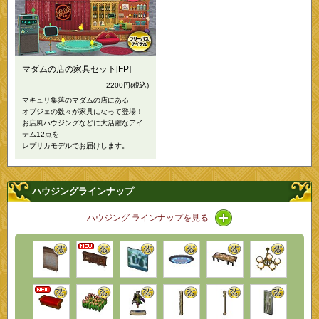
マダムの店の家具セット[FP]
2200円
(税込)
マキュリ集落のマダムの店にある
オブジェの数々が家具になって登場！
お店風ハウジングなどに大活躍なアイ
テム12点を
レプリカモデルでお届けします。
ハウジングラインナップ
アイコン / ラインナ
ハウジング ラインナップを見る