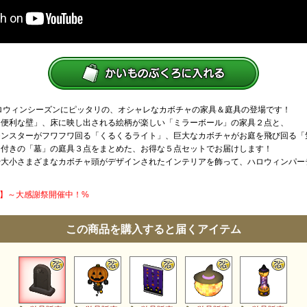
 ハロウィンシーズンにピッタリの、オシャレなカボチャの家具＆庭具の登場です！
「便利な壁」、床に映し出される絵柄が楽しい「ミラーボール」の家具２点と、
モンスターがフワフワ回る「くるくるライト」、巨大なカボチャがお庭を飛び回る「
ク付きの「墓」の庭具３点をまとめた、お得な５点セットでお届けします！
大小さまざまなカボチャ頭がデザインされたインテリアを飾って、ハロウィンパー
56円】～大感謝祭開催中！%
この商品を購入すると届くアイテム