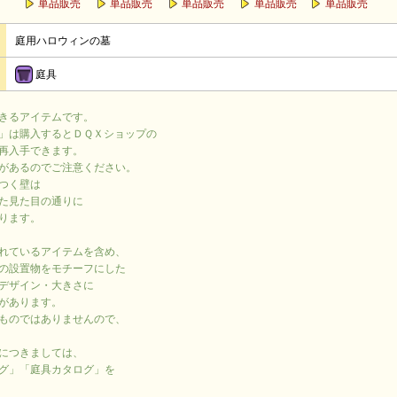
単品販売
単品販売
単品販売
単品販売
単品販売
庭用ハロウィンの墓
庭具
きるアイテムです。
」は購入するとＤＱＸショップの
再入手できます。
があるのでご注意ください。
つく壁は
た見た目の通りに
ります。
れているアイテムを含め、
の設置物をモチーフにした
デザイン・大きさに
があります。
ものではありませんので、
につきましては、
グ」「庭具カタログ」を