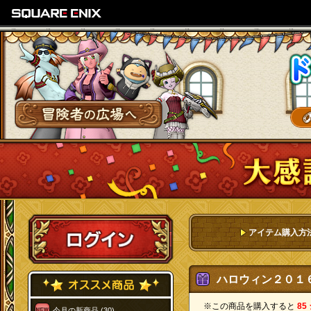
SQUARE ENIX
冒険者の広場へ
ログイン
アイテム購入方
ハロウィン２０１６
※この商品を購入すると
85
今月の新商品 (30)