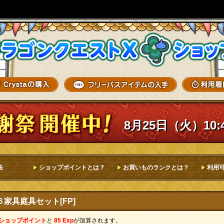
8月25日（火）10:
法
ショップポイントとは？
お買いものランクとは？
利用
家具庭具セット[FP]
 ショップポイント
と
85 Exp
が加算されます。