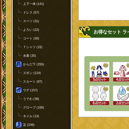
上下一体 (141)
ドレス (57)
スーツ (31)
よろい (22)
お得なセット ラ
コート (30)
Ｔシャツ (15)
水着 (35)
からだ下 (255)
ズボン (124)
スカート (87)
ウデ (157)
うでわ (38)
グローブ (106)
ネイル (13)
足 (246)