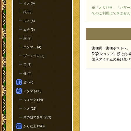
オノ (6)
※「とりひき」「バザー
棍 (6)
でのご利用はできません
ツメ (8)
ムチ (3)
扇 (7)
ハンマー (4)
郵便局・郵便ポストへ、
DQXショップに預けた
ブーメラン (4)
購入アイテムの受け取り
弓 (3)
鎌 (4)
盾 (20)
アタマ (305)
ウィッグ (44)
ツノ (29)
その他アタマ (233)
からだ上 (348)