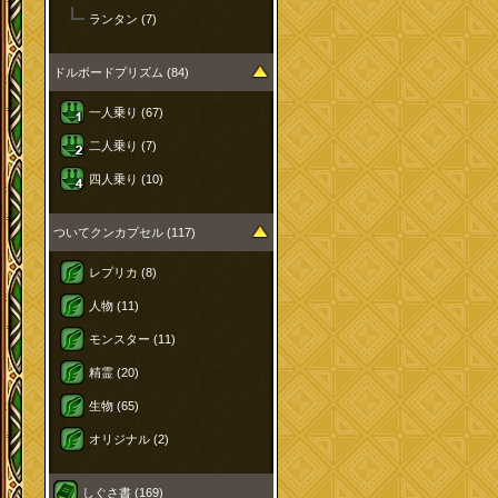
ランタン (7)
ドルボードプリズム (84)
一人乗り (67)
二人乗り (7)
四人乗り (10)
ついてクンカプセル (117)
レプリカ (8)
人物 (11)
モンスター (11)
精霊 (20)
生物 (65)
オリジナル (2)
しぐさ書 (169)