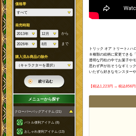
価格帯
発売時期
から
まで
トリック オア トリート♪
８種類の絵柄に変更できる
購入済み商品の除外
透明な円柱の中でお菓子や
思わず声が出そうなギミッ
いたずら好きなモンスターや
絞り込む
【税込1,223円 → 税込8
メニューから探す
クローバーバッグアイテム (21)
バトル便利アイテム (8)
おしゃれ便利アイテム (13)