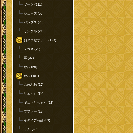
ブーツ (111)
シューズ (53)
パンプス (23)
サンダル (21)
顔アクセサリー (123)
メガネ (25)
耳 (37)
かお (55)
かさ (161)
ふわふわ (17)
リュック (54)
ギュッとちゃん (12)
マフラー (12)
傘タイプ商品 (53)
うきわ (6)