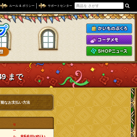
ルール & ポリシー
サポートセンター
ドラゴンクエストXショップ
か
コ
S
49 まで
可能なお支払い方法
セ
ー
856
ル