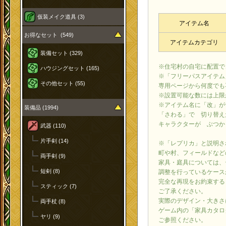
仮装メイク道具 (3)
アイテム名
お得なセット (549)
アイテムカテゴリ
装備セット (329)
※住宅村の自宅に配置で
ハウジングセット (165)
※「フリーパスアイテム
その他セット (55)
専用ページから何度でも
※設置可能な数には上限
※アイテム名に「改」が
装備品 (1994)
「さわる」で 切り替え
キャラクターが ぶつか
武器 (110)
片手剣 (14)
※「レプリカ」と説明さ
町や村、フィールドなど
両手剣 (9)
家具・庭具については、
短剣 (8)
調整を行っているケース
完全な再現をお約束する
スティック (7)
ご了承ください。
実際のデザイン・大きさ
両手杖 (8)
ゲーム内の「家具カタロ
ヤリ (9)
ご参照ください。