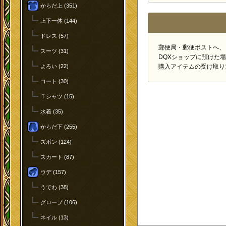
からだ上 (351)
上下一体 (144)
ドレス (57)
郵便局・郵便ポストへ、
スーツ (31)
DQXショップに預けた
よろい (22)
購入アイテムの受け取り
コート (30)
Ｔシャツ (15)
水着 (35)
からだ下 (255)
ズボン (124)
スカート (87)
ウデ (157)
うでわ (38)
グローブ (106)
ネイル (13)