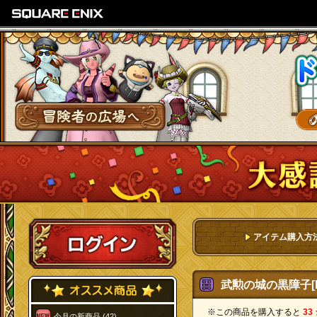
SQUARE ENIX
冒険者の広場へ
ログイン
アイテム購入方
武勲の城の黒障子[F
※この商品を購入すると
33
今月の新商品 (42)