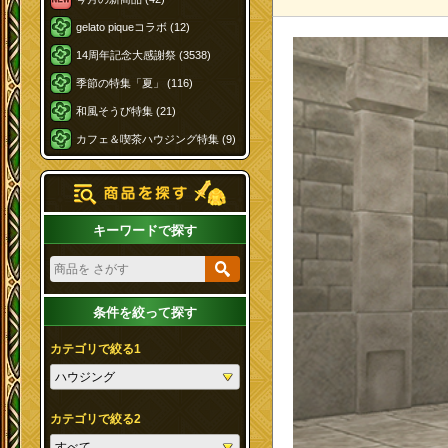
gelato piqueコラボ (12)
14周年記念大感謝祭 (3538)
季節の特集「夏」 (116)
和風そうび特集 (21)
カフェ＆喫茶ハウジング特集 (9)
キーワードで探す
条件を絞って探す
カテゴリで絞る1
カテゴリで絞る2