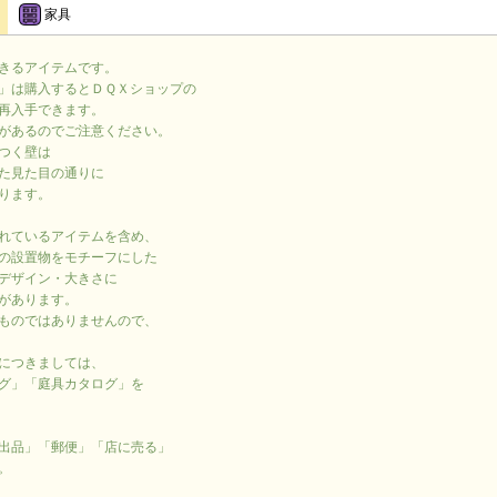
家具
きるアイテムです。
」は購入するとＤＱＸショップの
再入手できます。
があるのでご注意ください。
つく壁は
た見た目の通りに
ります。
れているアイテムを含め、
の設置物をモチーフにした
デザイン・大きさに
があります。
ものではありませんので、
につきましては、
グ」「庭具カタログ」を
出品」「郵便」「店に売る」
。