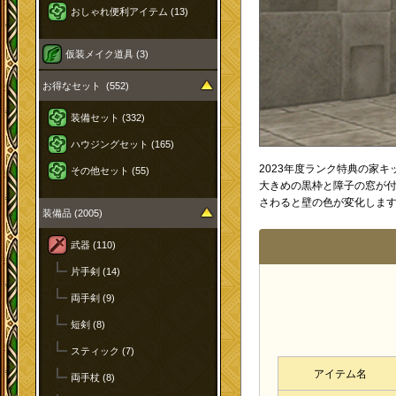
おしゃれ便利アイテム (13)
仮装メイク道具 (3)
お得なセット (552)
装備セット (332)
ハウジングセット (165)
2023年度ランク特典の家
その他セット (55)
大きめの黒枠と障子の窓が
さわると壁の色が変化しま
装備品 (2005)
武器 (110)
片手剣 (14)
両手剣 (9)
短剣 (8)
スティック (7)
アイテム名
両手杖 (8)