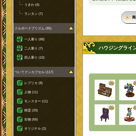
うきわ (6)
ランタン (7)
商
ドルボードプリズム (85)
一人乗り (68)
ハウジングライ
二人乗り (7)
四人乗り (10)
ついてクンカプセル (117)
レプリカ (8)
人物 (11)
モンスター (11)
精霊 (20)
生物 (65)
オリジナル (2)