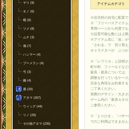
ヤリ (9)
アイテムカテゴリ
オノ (6)
※住宅村の自宅に配置で
棍 (6)
※「フリーパスアイテム
専用ページから何度でも
ツメ (8)
※設置可能な数には上限
ムチ (3)
※アイテム名に「改」が
「さわる」で 切り替え
扇 (7)
キャラクターが ぶつか
ハンマー (4)
※「レプリカ」と説明さ
ブーメラン (4)
町や村、フィールドなど
弓 (3)
家具・庭具については、
調整を行っているケース
鎌 (4)
完全な再現をお約束する
ご了承ください。
盾 (20)
実際のデザイン・大きさ
アタマ (307)
ゲーム内の「家具カタロ
ご参照ください。
ウィッグ (44)
ツノ (29)
※「とりひき」「バザー
でのご利用はできません
その他アタマ (235)