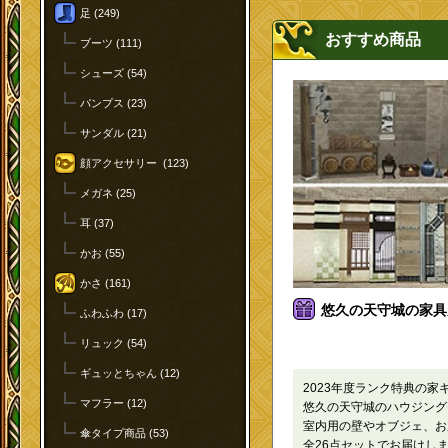
足 (249)
おすすめ商品
ブーツ (111)
シューズ (54)
パンプス (23)
サンダル (21)
顔アクセサリー (123)
メガネ (25)
耳 (37)
かお (55)
かさ (161)
悠久の天守城の家具庭
ふわふわ (17)
リュック (54)
ギュッとちゃん (12)
2023年度ランク特典の家
マフラー (12)
悠久の天守城のハウジング
室内用の壁やオブジェ、お
傘タイプ商品 (53)
全26点セットでお届けし