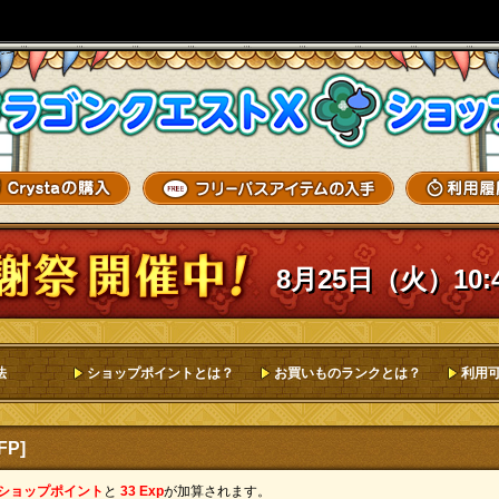
8月25日（火）10:
法
ショップポイントとは？
お買いものランクとは？
利用
P]
 ショップポイント
と
33 Exp
が加算されます。