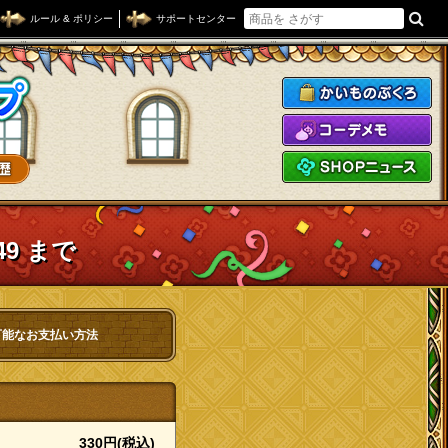
ルール & ポリシー
サポートセンター
ドラゴンクエストXショップ
か
コ
S
49 まで
可能なお支払い方法
330円(税込)