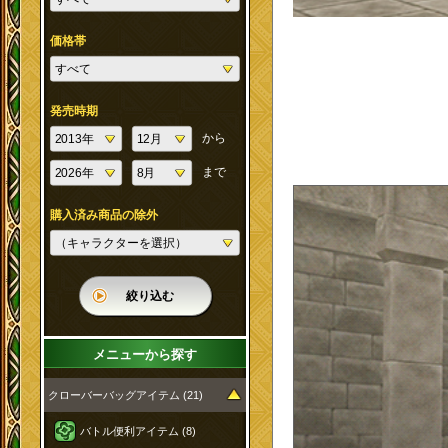
価格帯
発売時期
から
まで
購入済み商品の除外
絞り込む
メニューから探す
クローバーバッグアイテム (21)
バトル便利アイテム (8)