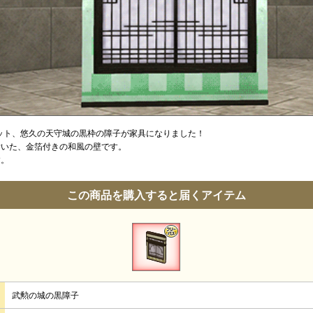
キット、悠久の天守城の黒枠の障子が家具になりました！
付いた、金箔付きの和風の壁です。
す。
この商品を購入すると届くアイテム
武勲の城の黒障子