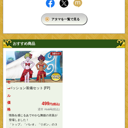
アタマを一覧で見る
おすすめ商品
セ
パッション装備セット [FP]
ー
ル
価
499
円(税込)
格
713円
(税込)
情熱を感じるあでやかな舞姫の衣装が
登場しました！
「トップ」「パレオ」「リボン」の３