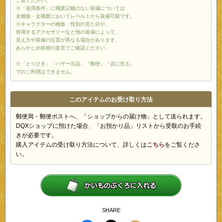
ご覧ください。
※「使用条件」に職業記載のない装備については
全種族・全職業においてレベル１から装備可能です。
※キャラクターの種族・性別の見た目や、
併用するアクセサリーなど他の装備によって、
見え方や装備の位置が異なる場合があります。
あらかじめ妖精の姿見でご確認ください。
※「とりひき」「バザー出品」「郵便」「店に売る」
でのご利用はできません。
このアイテムのお受け取り方法
郵便局・郵便ポストへ、「ショップからの届け物」として送られます。
DQXショップに預けた場合、「お預かり品」リストから受取のお手続
きが必要です。
購入アイテムの受け取り方法について、詳しくは
こちら
をご覧くださ
い。
SHARE