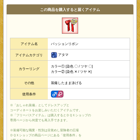
この商品を購入すると届くアイテム
アイテム名
パッションリボン
アタマ
アイテムカテゴリ
カラー① [染色 〇 / ツヤ 〇]
カラーリング
カラー② [染色 ✕ / ツヤ ✕]
その他
装備したまま泳げる
使用条件
※「おしゃれ装備」としてドレスアップと
コーディネートをお楽しみいただくアイテムです。
※「フリーパスアイテム」は購入するとＤＱＸショップの
専用ページから何度でも再入手できます。
※装備可能な職業・性別は目覚めし冒険者の広場
ＤＱＸショップの商品ページにある「使用条件」を