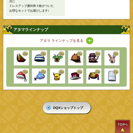
点に
ドレスアップ優待券３枚がついた
お得なセットでお届けします♪
アタマラインナップ
アイコン / ラインナッ
アタマ ラインナップを見る
DQXショップトップ
T