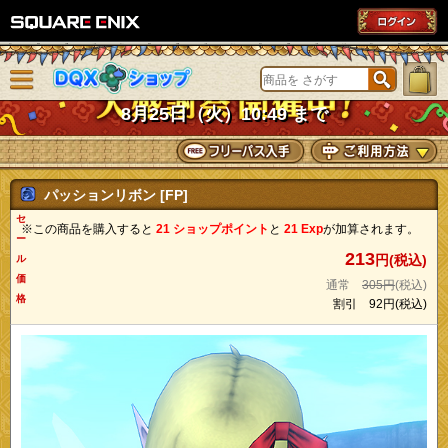
SQUARE ENIX
メニューを閉じる
DQXショップ
8月25日（火）10:49 まで
パッションリボン [FP]
セ
※この商品を購入すると
21 ショップポイント
と
21 Exp
が加算されます。
ー
213
円(税込)
ル
価
通常
305円
(税込)
格
割引
92円
(税込)