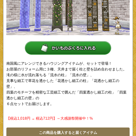
南国風にアレンジできるハウジングアイテムが、セットで登場！
お部屋のリフォーム用に３種、天井まで届く柱と壁を詰め合わせました。
滝の様に水が流れ落ちる「流水の柱」「流水の壁」、
見事な細工で草花を透かした「花透かし細工の柱」「花透かし細工の
壁」、
四葉のモチーフを精密な工芸細工で囲んだ「四葉透かし細工の柱」「四葉
透かし細工の壁」の
６点セットでお届けします。
【税込1,018円 → 税込712円】～大感謝祭開催中！%
この商品を購入すると届くアイテム