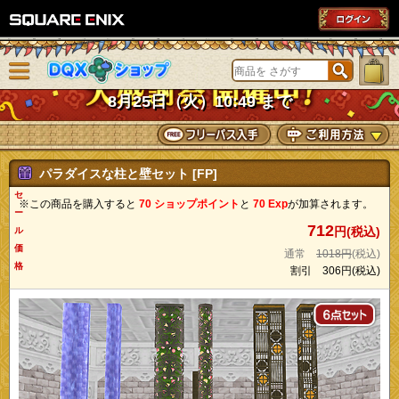
SQUARE ENIX
メニューを閉じる
DQXショップ
8月25日（火）10:49 まで
パラダイスな柱と壁セット [FP]
セ
※この商品を購入すると
70 ショップポイント
と
70 Exp
が加算されます。
ー
712
円(税込)
ル
価
通常
1018円
(税込)
格
割引
306円
(税込)