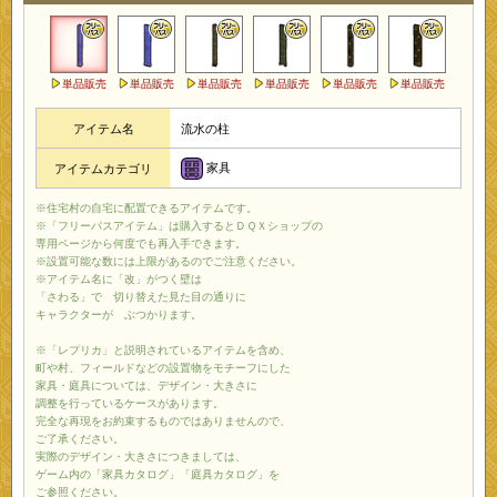
単品販売
単品販売
単品販売
単品販売
単品販売
単品販売
アイテム名
流水の柱
家具
アイテムカテゴリ
※住宅村の自宅に配置できるアイテムです。
※「フリーパスアイテム」は購入するとＤＱＸショップの
専用ページから何度でも再入手できます。
※設置可能な数には上限があるのでご注意ください。
※アイテム名に「改」がつく壁は
「さわる」で 切り替えた見た目の通りに
キャラクターが ぶつかります。
※「レプリカ」と説明されているアイテムを含め、
町や村、フィールドなどの設置物をモチーフにした
家具・庭具については、デザイン・大きさに
調整を行っているケースがあります。
完全な再現をお約束するものではありませんので、
ご了承ください。
実際のデザイン・大きさにつきましては、
ゲーム内の「家具カタログ」「庭具カタログ」を
ご参照ください。