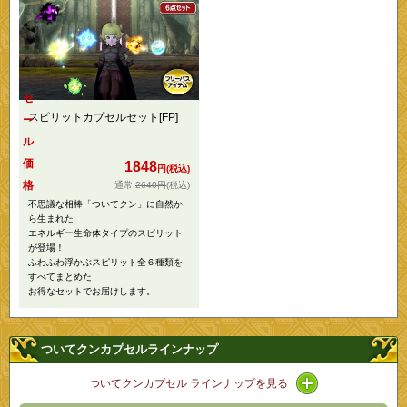
セ
スピリットカプセルセット[FP]
ー
ル
価
1848
円(税込)
格
2640円
(税込)
不思議な相棒「ついてクン」に自然か
ら生まれた
エネルギー生命体タイプのスピリット
が登場！
ふわふわ浮かぶスピリット全６種類を
すべてまとめた
お得なセットでお届けします。
ついてクンカプセルラインナップ
アイコン / ライ
ついてクンカプセル ラインナップを見る