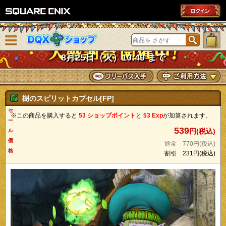
SQUARE ENIX
メニューを閉じる
DQXショップ
8月25日（火）10:49 まで
樹のスピリットカプセル[FP]
セ
※この商品を購入すると
53 ショップポイント
と
53 Exp
が加算されます。
ー
539
円(税込)
ル
価
通常
770円
(税込)
格
割引
231円
(税込)