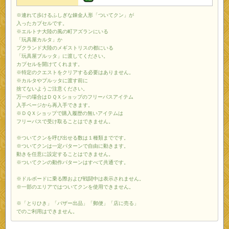
※連れて歩けるふしぎな錬金人形「ついてクン」が
入ったカプセルです。
※エルトナ大陸の風の町アズランにいる
「玩具屋カルタ」か
プクランド大陸のメギストリスの都にいる
「玩具屋プルッタ」に渡してください。
カプセルを開けてくれます。
※特定のクエストをクリアする必要はありません。
※カルタやプルッタに渡す前に
捨てないようご注意ください。
万一の場合はＤＱＸショップのフリーパスアイテム
入手ページから再入手できます。
※ＤＱＸショップで購入履歴の無いアイテムは
フリーパスで受け取ることはできません。
※ついてクンを呼び出せる数は１種類までです。
※ついてクンは一定パターンで自由に動きます。
動きを任意に設定することはできません。
※ついてクンの動作パターンはすべて共通です。
※ドルボードに乗る際および戦闘中は表示されません。
※一部のエリアではついてクンを使用できません。
※「とりひき」「バザー出品」「郵便」「店に売る」
でのご利用はできません。