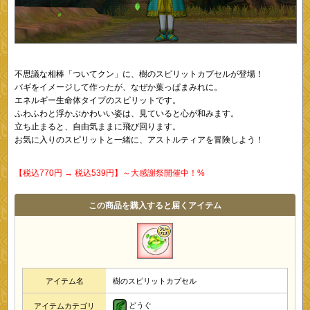
不思議な相棒「ついてクン」に、樹のスピリットカプセルが登場！
バギをイメージして作ったが、なぜか葉っぱまみれに。
エネルギー生命体タイプのスピリットです。
ふわふわと浮かぶかわいい姿は、見ていると心が和みます。
立ち止まると、自由気ままに飛び回ります。
お気に入りのスピリットと一緒に、アストルティアを冒険しよう！
【税込770円 → 税込539円】～大感謝祭開催中！%
この商品を購入すると届くアイテム
アイテム名
樹のスピリットカプセル
どうぐ
アイテムカテゴリ