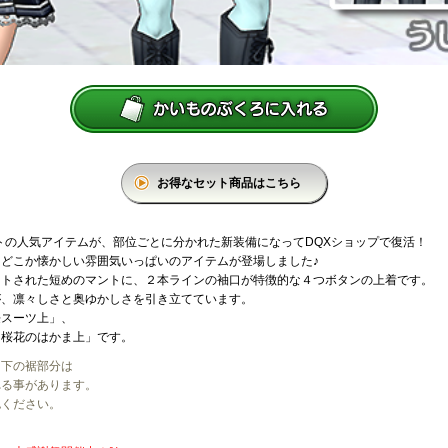
お得なセット商品はこちら
ントの人気アイテムが、部位ごとに分かれた新装備になってDQXショップで復活！
どこか懐かしい雰囲気いっぱいのアイテムが登場しました♪
ントされた短めのマントに、２本ラインの袖口が特徴的な４つボタンの上着です。
が、凛々しさと奥ゆかしさを引き立てています。
桜スーツ上」、
「桜花のはかま上」です。
り下の裾部分は
れる事があります。
認ください。