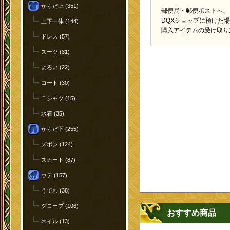
からだ上 (351)
郵便局・郵便ポストへ、
DQXショップに預けた
上下一体 (144)
購入アイテムの受け取り
ドレス (57)
スーツ (31)
よろい (22)
コート (30)
Ｔシャツ (15)
水着 (35)
からだ下 (255)
ズボン (124)
スカート (87)
ウデ (157)
うでわ (38)
グローブ (106)
おすすめ商品
ネイル (13)