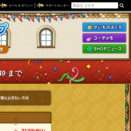
ルール & ポリシー
サポートセンター
ドラゴンクエストXショップ
か
コ
S
49 まで
可能なお支払い方法
セ
ー
213
ル