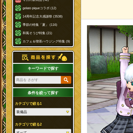
gelato piqueコラボ (12)
14周年記念大感謝祭 (3538)
季節の特集「夏」 (116)
和風そうび特集 (21)
カフェ＆喫茶ハウジング特集 (9)
キーワードで探す
条件を絞って探す
カテゴリで絞る1
カテゴリで絞る2