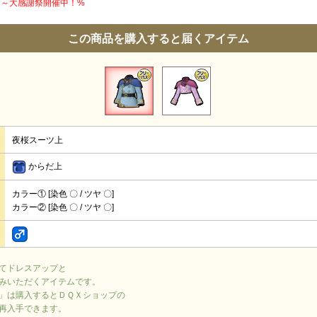
円】～大感謝祭開催中！%
この商品を購入すると届くアイテム
夜桜スーツ上
からだ上
カラー① [染色 〇 / ツヤ 〇]
カラー② [染色 〇 / ツヤ 〇]
てドレスアップと
みいただくアイテムです。
」は購入するとＤＱＸショップの
再入手できます。