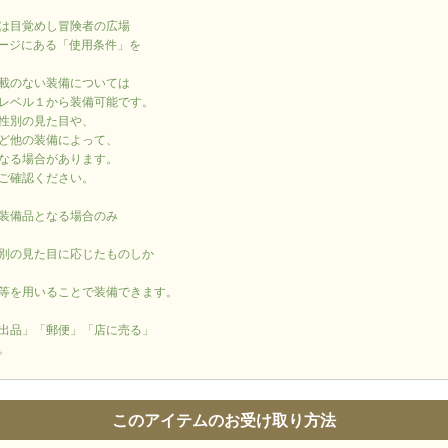
は目覚めし冒険者の広場
ージにある「使用条件」を
載のない装備については
レベル１から装備可能です。
性別の見た目や、
ど他の装備によって、
なる場合があります。
ご確認ください。
装備品となる場合のみ
別の見た目に応じたものしか
等を用いることで装備できます。
出品」「郵便」「店に売る」
。
このアイテムのお受け取り方法