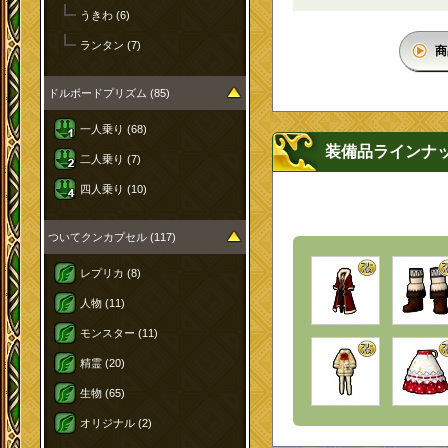
うきわ (6)
ランタン (7)
商
ドルボードプリズム (85)
一人乗り (68)
装備品ラインナ
二人乗り (7)
四人乗り (10)
ついてクンカプセル (117)
レプリカ (8)
人物 (11)
モンスター (11)
精霊 (20)
生物 (65)
オリジナル (2)