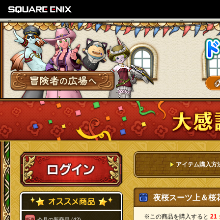
SQUARE ENIX
冒険者の広場へ
ログイン
アイテム購入方
夜桜スーツ上＆桜花
※この商品を購入すると
21
今月の新商品 (42)