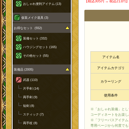
【税込305円 → 税込213
おしゃれ便利アイテム (13)
仮装メイク道具 (3)
お得なセット (552)
装備セット (332)
ハウジングセット (165)
その他セット (55)
アイテム名
アイテムカテゴリ
装備品 (2005)
武器 (110)
カラーリング
片手剣 (14)
使用条件
両手剣 (9)
短剣 (8)
※「おしゃれ装備」とし
コーディネートをお楽し
スティック (7)
※「フリーパスアイテム
両手杖 (8)
専用ページから何度でも