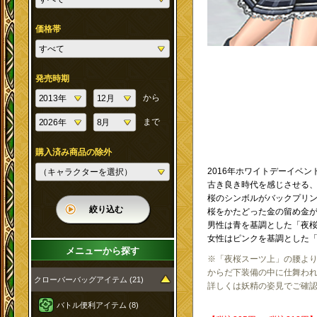
価格帯
発売時期
から
まで
購入済み商品の除外
2016年ホワイトデーイベ
古き良き時代を感じさせる、
桜のシンボルがバックプリ
絞り込む
桜をかたどった金の留め金
男性は青を基調とした「夜
女性はピンクを基調とした
メニューから探す
※「夜桜スーツ上」の腰よ
からだ下装備の中に仕舞わ
クローバーバッグアイテム (21)
詳しくは妖精の姿見でご確
バトル便利アイテム (8)