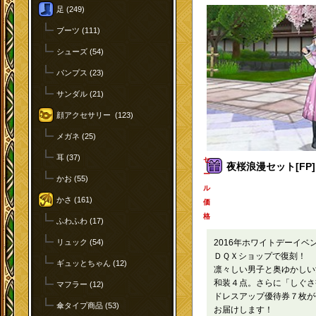
足 (249)
ブーツ (111)
シューズ (54)
パンプス (23)
サンダル (21)
顔アクセサリー (123)
メガネ (25)
耳 (37)
セ
夜桜浪漫セット[FP]
ー
かお (55)
ル
かさ (161)
価
格
ふわふわ (17)
リュック (54)
2016年ホワイトデーイベ
ＤＱＸショップで復刻！
ギュッとちゃん (12)
凛々しい男子と奥ゆかしい
和装４点。さらに「しぐさ
マフラー (12)
ドレスアップ優待券７枚が
傘タイプ商品 (53)
お届けします！