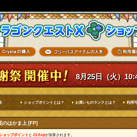
8月25日（火）10:
法
ショップポイントとは？
お買いものランクとは？
利用
のはかま上 [FP]
 ショップポイント
と
21 Exp
が加算されます。