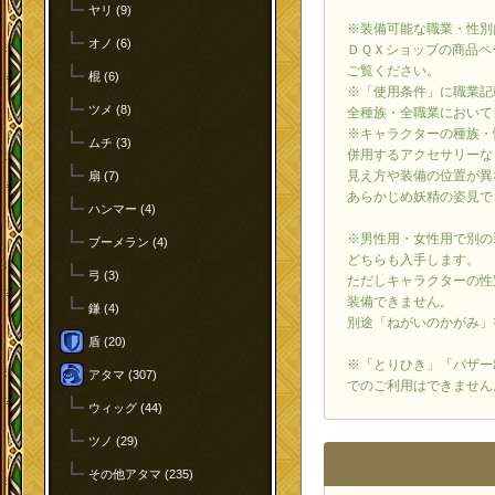
ヤリ (9)
※装備可能な職業・性別
オノ (6)
ＤＱＸショップの商品ペ
ご覧ください。
棍 (6)
※「使用条件」に職業記
ツメ (8)
全種族・全職業において
※キャラクターの種族・
ムチ (3)
併用するアクセサリーな
見え方や装備の位置が異
扇 (7)
あらかじめ妖精の姿見で
ハンマー (4)
※男性用・女性用で別の
ブーメラン (4)
どちらも入手します。
弓 (3)
ただしキャラクターの性
装備できません。
鎌 (4)
別途「ねがいのかがみ」
盾 (20)
※「とりひき」「バザー
アタマ (307)
でのご利用はできません
ウィッグ (44)
ツノ (29)
その他アタマ (235)