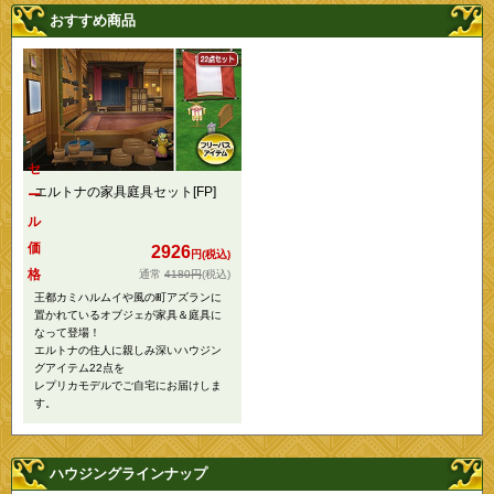
おすすめ商品
セ
エルトナの家具庭具セット[FP]
ー
ル
価
2926
円(税込)
格
4180円
(税込)
王都カミハルムイや風の町アズランに
置かれているオブジェが家具＆庭具に
なって登場！
エルトナの住人に親しみ深いハウジン
グアイテム22点を
レプリカモデルでご自宅にお届けしま
す。
ハウジングラインナップ