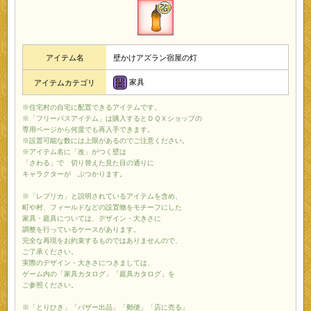
アイテム名
壁かけアズラン宿屋の灯
家具
アイテムカテゴリ
※住宅村の自宅に配置できるアイテムです。
※「フリーパスアイテム」は購入するとＤＱＸショップの
専用ページから何度でも再入手できます。
※設置可能な数には上限があるのでご注意ください。
※アイテム名に「改」がつく壁は
「さわる」で 切り替えた見た目の通りに
キャラクターが ぶつかります。
※「レプリカ」と説明されているアイテムを含め、
町や村、フィールドなどの設置物をモチーフにした
家具・庭具については、デザイン・大きさに
調整を行っているケースがあります。
完全な再現をお約束するものではありませんので、
ご了承ください。
実際のデザイン・大きさにつきましては、
ゲーム内の「家具カタログ」「庭具カタログ」を
ご参照ください。
※「とりひき」「バザー出品」「郵便」「店に売る」