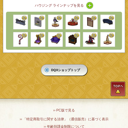
アイコン / ラインナ
ハウジング ラインナップを見る
DQXショップトップ
T
›› PC版で見る
›› 「特定商取引に関する法律」（通信販売）に基づく表示
›› 年齢別課金制限について