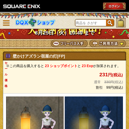
SQUARE ENIX
メニューを閉じる
DQXショップ
8月25日（火）10:49 まで
壁かけアズラン宿屋の灯[FP]
セ
※この商品を購入すると
23 ショップポイント
と
23 Exp
が加算されます。
ー
231
円(税込)
ル
価
通常
330円
(税込)
格
割引
99円
(税込)